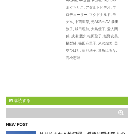
AKB48
,
AV女優
,
PON!
,
rikori
,
や
まぐちりこ
,
アダルトビデオ
,
プ
ロデューサー
,
マクドナルド
,
モ
デル
,
中西里菜
,
元AKBのAV
,
前田
敦子
,
城田理加
,
大島優子
,
愛人関
係
,
成瀬理沙
,
松田聖子
,
板野友美
,
橘梨紗
,
篠田麻里子
,
米沢瑠美
,
美
空ひばり
,
蒲池法子
,
逢坂はるな
,
高松恵理
購読する
NEW POST