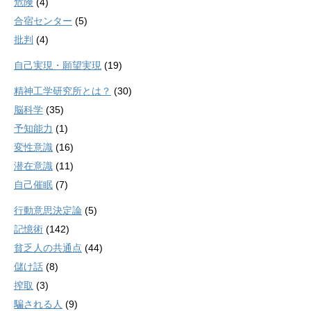
危険
(4)
合宿センター
(5)
批判
(4)
自己実現・願望実現
(19)
精神工学研究所とは？
(30)
脳科学
(35)
予知能力
(1)
変性意識
(16)
潜在意識
(11)
自己催眠
(7)
行動意思決定論
(5)
記憶術
(142)
貧乏人の共通点
(44)
儲け話
(8)
搾取
(3)
騙される人
(9)