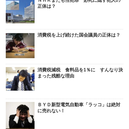
ＮＨＫまたも性犯罪 必死に隠す犯人の
正体は？
消費税を上げ続けた国会議員の正体は？
消費税減税 食料品を1％に すんなり決
まった残酷な理由
ＢＹＤ新型電気自動車「ラッコ」は絶対
に売れない！