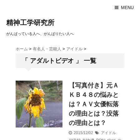
MENU
精神工学研究所
がんばっている人へ、がんばりたい人へ
ホーム
>
有名人・芸能人
>
アイドル
>
「 アダルトビデオ 」 一覧
【写真付き】元Ａ
ＫＢ４８の悩みと
は？ＡＶ女優転落
の理由とは？没落
の理由とは？
2015/12/02
アイドル