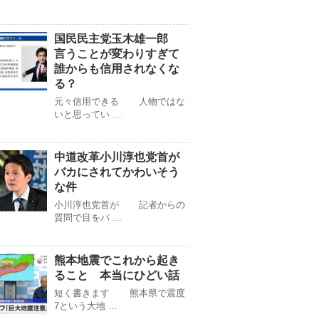
国民民主党玉木雄一郎
言うことが変わりすぎて
誰からも信用されなくな
る？
元々信用できる 人物ではな
いと思ってい …
中道改革小川淳也党首が
バカにされてかわいそう
な件
小川淳也党首が 記者からの
質問で目をパ …
熊本地震でこれから起き
ること 本当にひどい話
短く書きます 熊本県で震度
7という大地 …