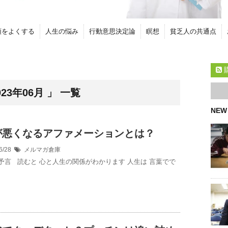
頭をよくする
人生の悩み
行動意思決定論
瞑想
貧乏人の共通点
3年06月 」 一覧
NEW
が悪くなるアファメーションとは？
6/28
メルマガ倉庫
予言 読むと 心と人生の関係がわかります 人生は 言葉でで