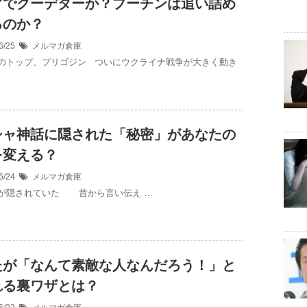
アでクーデターか？プーチンは追い詰め
るのか？
6/25
メルマガ倉庫
のトップ、プリゴジン ついにウクライナ戦争が大きく動き
シャ神話に隠された「秘密」があなたの
を変える？
6/24
メルマガ倉庫
が隠されていた 昔から言い伝え …
たが「なんて素敵な人なんだろう！」と
れる裏ワザとは？