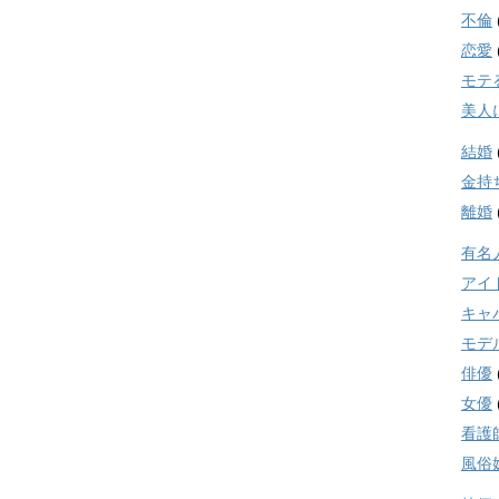
不倫
恋愛
モテ
美人
結婚
金持
離婚
有名
アイ
キャ
モデ
俳優
女優
看護
風俗