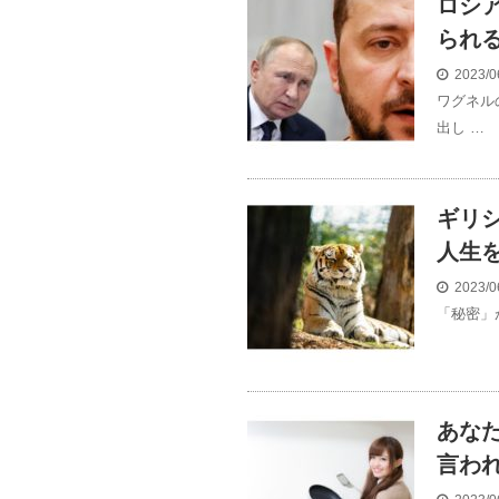
ロシ
られ
2023/0
ワグネル
出し …
ギリ
人生
2023/0
「秘密」
あな
言わ