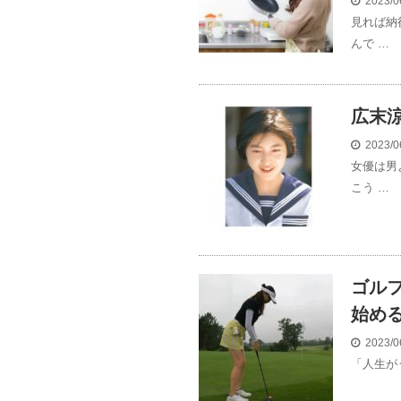
2023/0
見れば納
んで …
広末
2023/0
女優は男
こう …
ゴル
始め
2023/0
「人生が