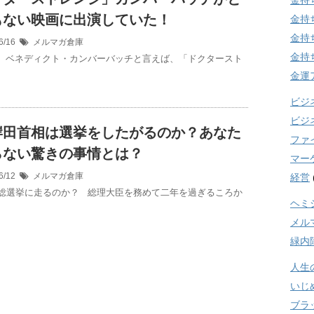
金持
もない映画に出演していた！
金持
金持
6/16
メルマガ倉庫
金持
 ベネディクト・カンバーバッチと言えば、「ドクタースト
金運
ビジ
ビジ
岸田首相は選挙をしたがるのか？あなた
ファ
らない驚きの事情とは？
マー
6/12
メルマガ倉庫
経営
総選挙に走るのか？ 総理大臣を務めて二年を過ぎるころか
ヘミ
メル
緑内
人生
いじ
ブラ