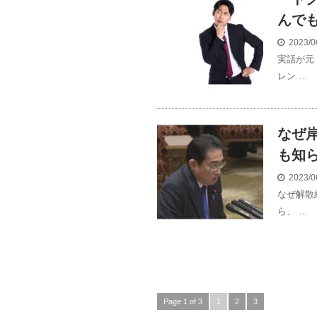
んで
2023/0
実話が元
レン …
なぜ
も知
2023/0
なぜ解散
ら、 …
Page 1 of 3
1
2
3