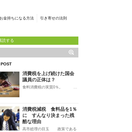
お金持ちになる方法
引き寄せの法則
購読する
 POST
消費税を上げ続けた国会
議員の正体は？
食料消費税の実質0％。 …
消費税減税 食料品を1％
に すんなり決まった残
酷な理由
高市総理の目玉 政策である