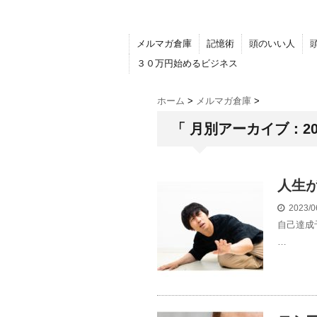
メルマガ倉庫
記憶術
頭のいい人
３０万円始めるビジネス
ホーム
>
メルマガ倉庫
>
「 月別アーカイブ：202
人生
2023/0
自己達成
…