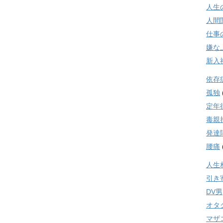
人生
人間
仕事
嫌な
新入
依存
孤独
定年
毒親
発達
腰痛
人生
引き
DV男
オタ
マザ