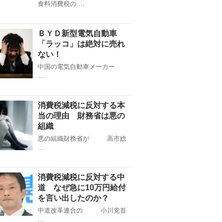
食料消費税の …
ＢＹＤ新型電気自動車
「ラッコ」は絶対に売れ
ない！
中国の電気自動車メーカー
…
消費税減税に反対する本
当の理由 財務省は悪の
組織
悪の組織財務省が 高市総
…
消費税減税に反対する中
道 なぜ急に10万円給付
を言い出したのか？
中道改革連合の 小川党首
…