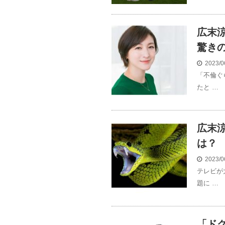
広末
驚き
2023/0
「不倫ぐ
たと …
広末
は
2023/0
テレビが
題に …
「ド