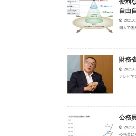
便利
自由
2025/0
個人で無
財務
2025/0
テレビで
公務
2025/0
公務員に