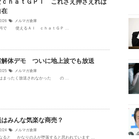
なｃｈａｔＧＰＴ これさえ押さえれば
自在
2/26
メルマガ倉庫
料で 使えるＡＩ ｃｈａｔＧＰ …
省解体デモ ついに地上波でも放送
2/25
メルマガ倉庫
はまったく放送されなかった の …
員はみんな気楽な商売？
2/24
メルマガ倉庫
なると かなりの人が堕落すると思われています …