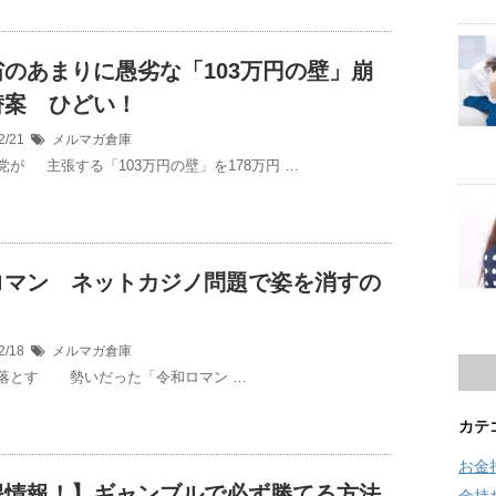
省のあまりに愚劣な「103万円の壁」崩
替案 ひどい！
2/21
メルマガ倉庫
党が 主張する「103万円の壁」を178万円 …
ロマン ネットカジノ問題で姿を消すの
2/18
メルマガ倉庫
落とす 勢いだった「令和ロマン …
カテ
お金
得情報！】ギャンブルで必ず勝てる方法