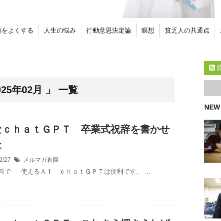
頭をよくする
人生の悩み
行動意思決定論
瞑想
貧乏人の共通点
5年02月 」 一覧
NEW
なｃｈａｔＧＰＴ 卒業式祝辞を書かせ
た
2/27
メルマガ倉庫
料で 使えるＡＩ ｃｈａｔＧＰＴは便利です。 …