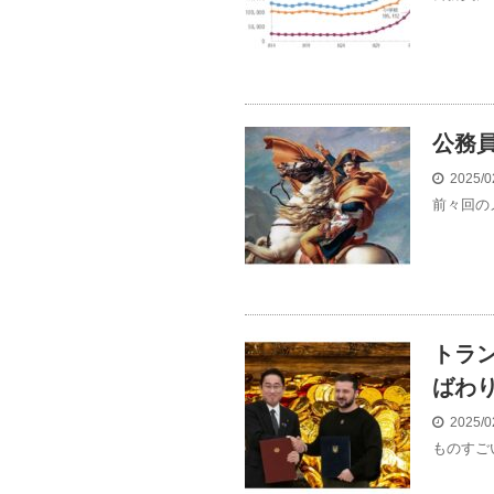
公務
2025/0
前々回の
トラ
ばわ
2025/0
ものすご