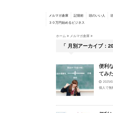
メルマガ倉庫
記憶術
頭のいい人
３０万円始めるビジネス
ホーム
>
メルマガ倉庫
>
「 月別アーカイブ：202
便利
てみ
2025/0
個人で無