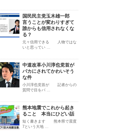
国民民主党玉木雄一郎
言うことが変わりすぎて
誰からも信用されなくな
る？
元々信用できる 人物ではな
いと思ってい …
中道改革小川淳也党首が
バカにされてかわいそう
な件
小川淳也党首が 記者からの
質問で目をパ …
熊本地震でこれから起き
ること 本当にひどい話
短く書きます 熊本県で震度
7という大地 …