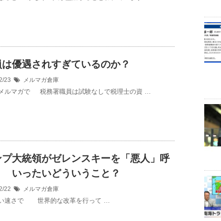
員は優遇されすぎているのか？
2/23
メルマガ倉庫
メルマガで 税務署職員は試験なしで税理士の資 …
ンプ大統領がゼレンスキーを「悪人」呼
り いったいどういうこと？
2/22
メルマガ倉庫
い速さで 世界的な改革を行って …