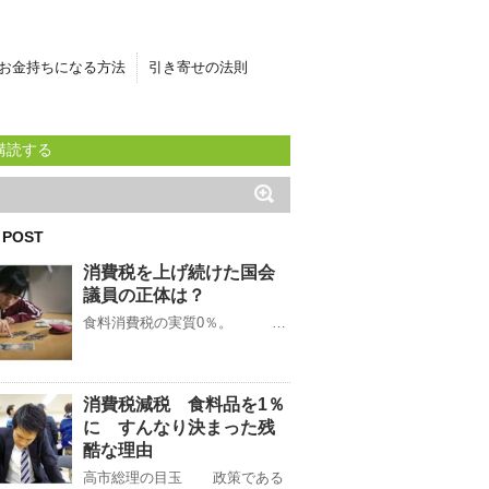
お金持ちになる方法
引き寄せの法則
購読する
 POST
消費税を上げ続けた国会
議員の正体は？
食料消費税の実質0％。 …
消費税減税 食料品を1％
に すんなり決まった残
酷な理由
高市総理の目玉 政策である