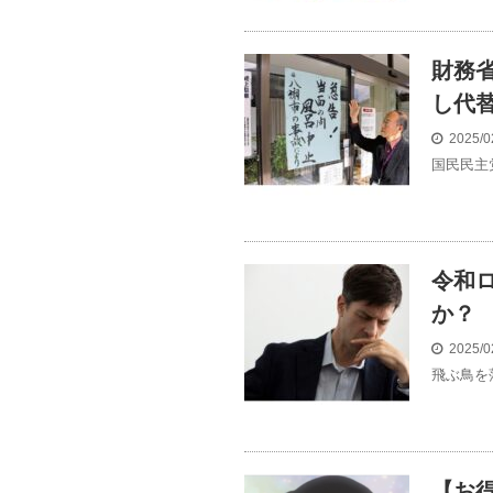
財務
し代
2025/0
国民民主
令和
か？
2025/0
飛ぶ鳥を
【お