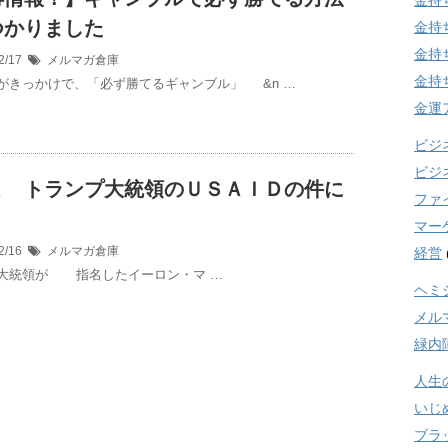
金持
つかりました
金持
金持
2/17
メルマガ倉庫
金持
がきっかけで、「必ず勝てるギャンブル」 &n …
金運
ビジ
ビジ
Ｋ トランプ大統領のＵＳＡＩＤの件に
ファ
マー
2/16
メルマガ倉庫
経営
大統領が 指名したイーロン・マ …
ヘミ
メル
緑内
人生
いじ
ブラ