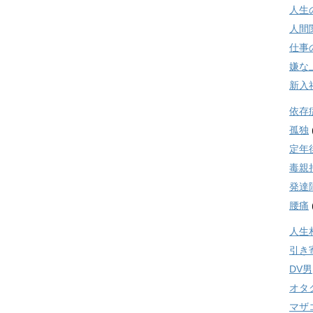
人生
人間
仕事
嫌な
新入
依存
孤独
定年
毒親
発達
腰痛
人生
引き
DV男
オタ
マザ