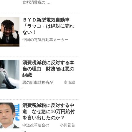
食料消費税の …
ＢＹＤ新型電気自動車
「ラッコ」は絶対に売れ
ない！
中国の電気自動車メーカー
…
消費税減税に反対する本
当の理由 財務省は悪の
組織
悪の組織財務省が 高市総
…
消費税減税に反対する中
道 なぜ急に10万円給付
を言い出したのか？
中道改革連合の 小川党首
…