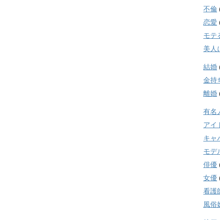
不倫
恋愛
モテ
美人
結婚
金持
離婚
有名
アイ
キャ
モデ
俳優
女優
看護
風俗