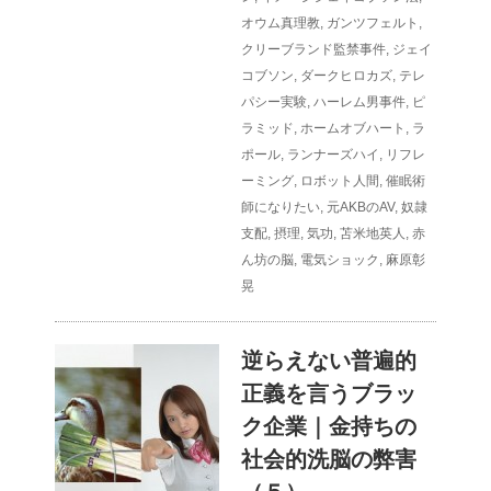
オウム真理教
,
ガンツフェルト
,
クリーブランド監禁事件
,
ジェイ
コブソン
,
ダークヒロカズ
,
テレ
パシー実験
,
ハーレム男事件
,
ピ
ラミッド
,
ホームオブハート
,
ラ
ポール
,
ランナーズハイ
,
リフレ
ーミング
,
ロボット人間
,
催眠術
師になりたい
,
元AKBのAV
,
奴隷
支配
,
摂理
,
気功
,
苫米地英人
,
赤
ん坊の脳
,
電気ショック
,
麻原彰
晃
逆らえない普遍的
正義を言うブラッ
ク企業｜金持ちの
社会的洗脳の弊害