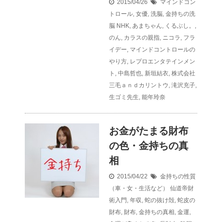
2015/04/26
マインドコン
トロール
,
女優
,
洗脳
,
金持ちの洗
脳
NHK
,
あまちゃん
,
くるぶし。
,
のん
,
カラスの親指
,
ニコラ
,
フラ
イデー
,
マインドコントロールの
やり方
,
レプロエンタテインメン
ト
,
中島哲也
,
新垣結衣
,
株式会社
三毛ａｎｄカリントウ
,
滝沢充子
,
生ゴミ先生
,
能年玲奈
お金がたまる財布
の色・金持ちの真
相
2015/04/22
金持ちの性質
（車・女・生活など）
仙道帝財
術入門
,
年収
,
蛇の抜け殻
,
蛇皮の
財布
,
財布
,
金持ちの真相
,
金運
,