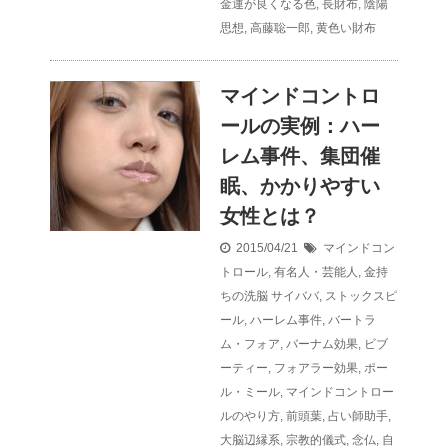
金運が良くなる色
,
長財布
,
陰陽
思想
,
高藤聡一郎
,
黄色い財布
マインドコントロ
ールの実例：ハー
レム事件、集団催
眠、かかりやすい
女性とは？
2015/04/21
マインドコン
トロール
,
有名人・芸能人
,
金持
ちの洗脳
サイババ
,
ストックスピ
ール
,
ハーレム事件
,
バートラ
ム・フォア
,
バーナム効果
,
ビブ
ーティー
,
フォアラー効果
,
ポー
ル・ミール
,
マインドコントロー
ルのやり方
,
前頭葉
,
占い師助手
,
大脳辺縁系
,
宗教的儀式
,
念仏
,
自