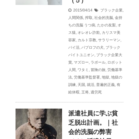
（５）
2015/04/14
ブラック企業
,
人間関係
,
搾取
,
社会的洗脳
,
金持
ちの洗脳
うつ病
,
たかの友梨
,
オ
ス猿
,
オレオレ詐欺
,
カリスマ美
容家
,
カルト宗教
,
サラリーマン
,
バイ活
,
パブロフの犬
,
ブラック
バイトユニオン
,
ブラック企業大
賞
,
マズロー
,
ラポール
,
ロボット
人間
,
ワタミ
,
冒険の旅
,
労働基準
法
,
労働基準監督署
,
地獄
,
地獄の
訓練
,
天国
,
就活
,
普遍的正義
,
有
給休暇
,
王将
,
過労死
派遣社員に学ぶ貧
乏脱出計画。｜社
会的洗脳の弊害