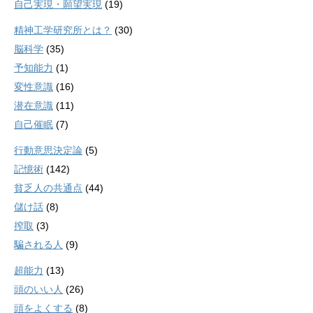
自己実現・願望実現
(19)
精神工学研究所とは？
(30)
脳科学
(35)
予知能力
(1)
変性意識
(16)
潜在意識
(11)
自己催眠
(7)
行動意思決定論
(5)
記憶術
(142)
貧乏人の共通点
(44)
儲け話
(8)
搾取
(3)
騙される人
(9)
超能力
(13)
頭のいい人
(26)
頭をよくする
(8)