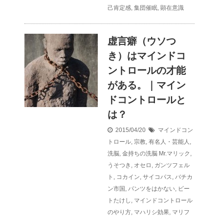
己肯定感
,
集団催眠
,
顕在意識
虚言癖（ウソつ
き）はマインドコ
ントロールの才能
がある。｜マイン
ドコントロールと
は？
2015/04/20
マインドコン
トロール
,
宗教
,
有名人・芸能人
,
洗脳
,
金持ちの洗脳
Mr.マリック
,
うそつき
,
オセロ
,
ガンツフェル
ト
,
コカイン
,
サイコパス
,
バチカ
ン市国
,
パンツをはかない
,
ビー
トたけし
,
マインドコントロール
のやり方
,
マハリシ効果
,
マリフ