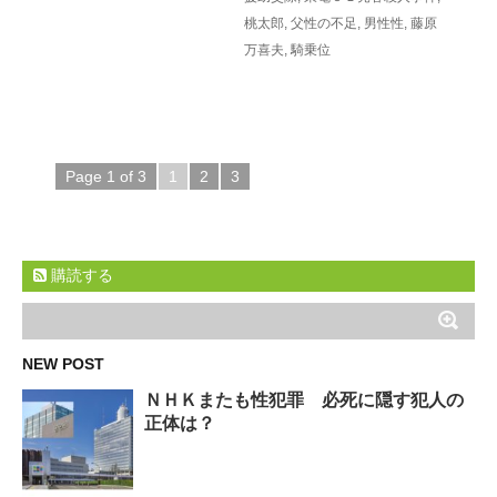
桃太郎
,
父性の不足
,
男性性
,
藤原
万喜夫
,
騎乗位
Page 1 of 3
1
2
3
購読する
NEW POST
ＮＨＫまたも性犯罪 必死に隠す犯人の
正体は？