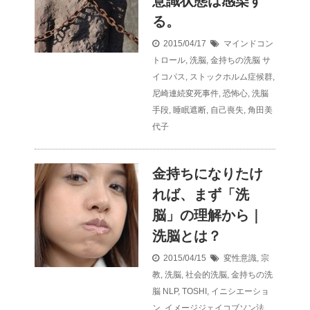
意識状態は感染す
る。
2015/04/17
マインドコン
トロール
,
洗脳
,
金持ちの洗脳
サ
イコパス
,
ストックホルム症候群
,
尼崎連続変死事件
,
恐怖心
,
洗脳
手段
,
睡眠遮断
,
自己喪失
,
角田美
代子
金持ちになりたけ
れば、まず「洗
脳」の理解から｜
洗脳とは？
2015/04/15
変性意識
,
宗
教
,
洗脳
,
社会的洗脳
,
金持ちの洗
脳
NLP
,
TOSHI
,
イニシエーショ
ン
,
イメージジェイコブソン法
,