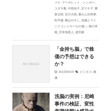
ァナ
,
マーガレット・シンガー
,
ユダヤ教
,
中島知子
,
京マチ子
,
勝
新太郎
,
宮川大助
,
暴れん坊将軍
,
松平健
,
横山やすし
,
洗脳とマイ
ンドコントロールの違い
,
猿の本
能
,
苫米地英人
,
虚言癖
「金持ち脳」で株
価の予想はできる
か？
2015/04/19
ビジネス
,
株
価
洗脳の実例：尼崎
事件の検証、変性