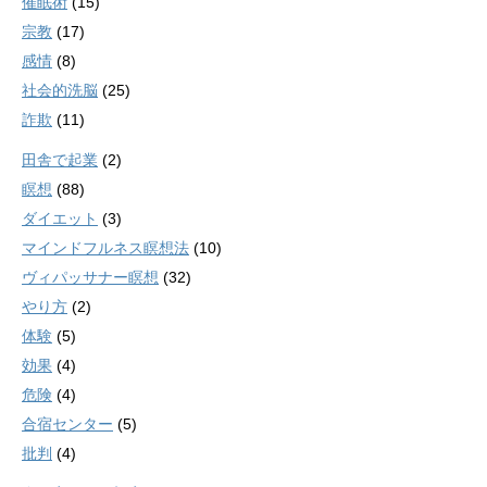
催眠術
(15)
宗教
(17)
感情
(8)
社会的洗脳
(25)
詐欺
(11)
田舎で起業
(2)
瞑想
(88)
ダイエット
(3)
マインドフルネス瞑想法
(10)
ヴィパッサナー瞑想
(32)
やり方
(2)
体験
(5)
効果
(4)
危険
(4)
合宿センター
(5)
批判
(4)