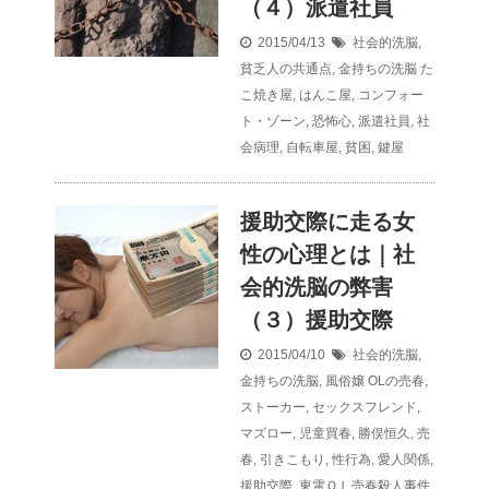
（４）派遣社員
2015/04/13
社会的洗脳
,
貧乏人の共通点
,
金持ちの洗脳
た
こ焼き屋
,
はんこ屋
,
コンフォー
ト・ゾーン
,
恐怖心
,
派遣社員
,
社
会病理
,
自転車屋
,
貧困
,
鍵屋
援助交際に走る女
性の心理とは｜社
会的洗脳の弊害
（３）援助交際
2015/04/10
社会的洗脳
,
金持ちの洗脳
,
風俗嬢
OLの売春
,
ストーカー
,
セックスフレンド
,
マズロー
,
児童買春
,
勝俣恒久
,
売
春
,
引きこもり
,
性行為
,
愛人関係
,
援助交際
,
東電ＯＬ売春殺人事件
,