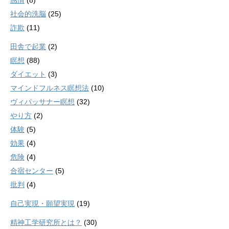
感情
(8)
社会的洗脳
(25)
詐欺
(11)
田舎で起業
(2)
瞑想
(88)
ダイエット
(3)
マインドフルネス瞑想法
(10)
ヴィパッサナー瞑想
(32)
やり方
(2)
体験
(5)
効果
(4)
危険
(4)
合宿センター
(5)
批判
(4)
自己実現・願望実現
(19)
精神工学研究所とは？
(30)