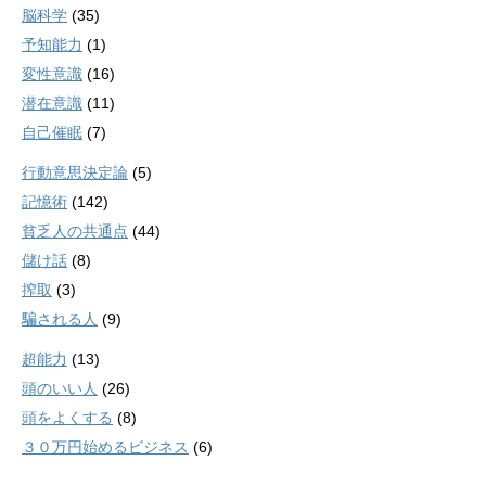
脳科学
(35)
予知能力
(1)
変性意識
(16)
潜在意識
(11)
自己催眠
(7)
行動意思決定論
(5)
記憶術
(142)
貧乏人の共通点
(44)
儲け話
(8)
搾取
(3)
騙される人
(9)
超能力
(13)
頭のいい人
(26)
頭をよくする
(8)
３０万円始めるビジネス
(6)