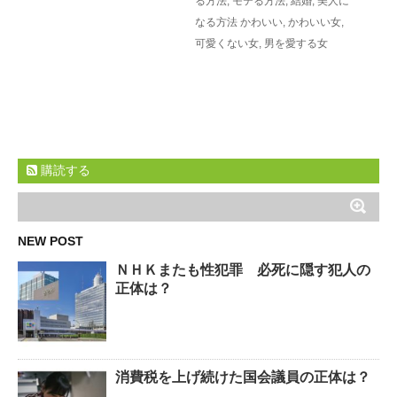
る方法
,
モテる方法
,
結婚
,
美人に
なる方法
かわいい
,
かわいい女
,
可愛くない女
,
男を愛する女
購読する
NEW POST
ＮＨＫまたも性犯罪 必死に隠す犯人の
正体は？
消費税を上げ続けた国会議員の正体は？