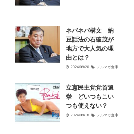
ネバネバ構文 納
豆話法の石破茂が
地方で大人気の理
由とは？
2024/09/20
メルマガ倉庫
立憲民主党党首選
挙 どいつもこい
つも使えない？
2024/09/18
メルマガ倉庫