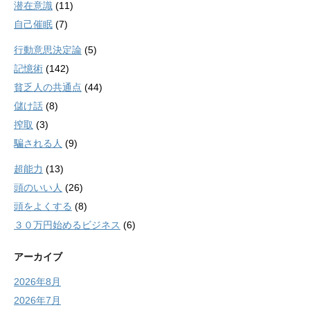
潜在意識
(11)
自己催眠
(7)
行動意思決定論
(5)
記憶術
(142)
貧乏人の共通点
(44)
儲け話
(8)
搾取
(3)
騙される人
(9)
超能力
(13)
頭のいい人
(26)
頭をよくする
(8)
３０万円始めるビジネス
(6)
アーカイブ
2026年8月
2026年7月