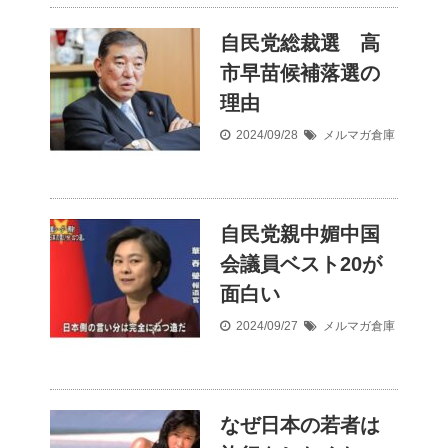
自民党総裁選 高
市早苗候補落選の
理由
2024/09/28
メルマガ倉庫
自民党親中媚中国
会議員ベスト20が
面白い
2024/09/27
メルマガ倉庫
なぜ日本の若者は