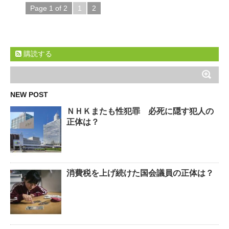
Page 1 of 2
1
2
購読する
NEW POST
ＮＨＫまたも性犯罪 必死に隠す犯人の
正体は？
消費税を上げ続けた国会議員の正体は？