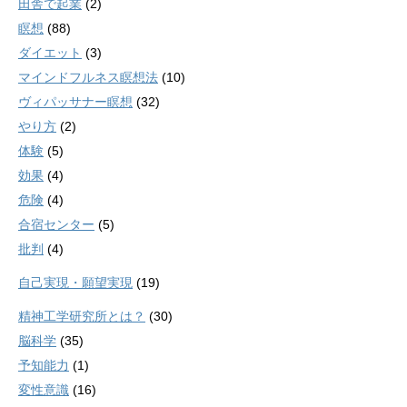
田舎で起業
(2)
瞑想
(88)
ダイエット
(3)
マインドフルネス瞑想法
(10)
ヴィパッサナー瞑想
(32)
やり方
(2)
体験
(5)
効果
(4)
危険
(4)
合宿センター
(5)
批判
(4)
自己実現・願望実現
(19)
精神工学研究所とは？
(30)
脳科学
(35)
予知能力
(1)
変性意識
(16)