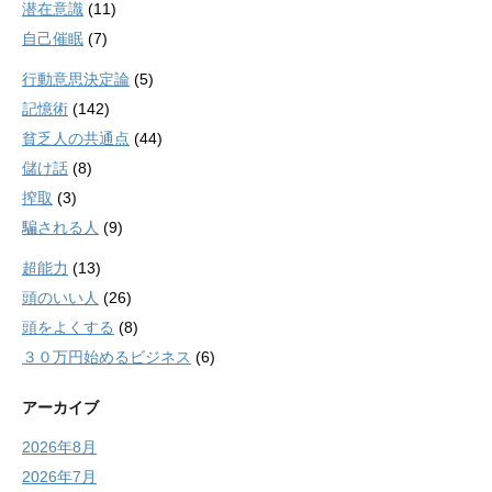
潜在意識
(11)
自己催眠
(7)
行動意思決定論
(5)
記憶術
(142)
貧乏人の共通点
(44)
儲け話
(8)
搾取
(3)
騙される人
(9)
超能力
(13)
頭のいい人
(26)
頭をよくする
(8)
３０万円始めるビジネス
(6)
アーカイブ
2026年8月
2026年7月