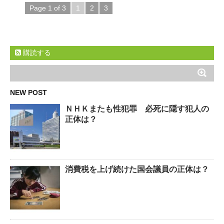
Page 1 of 3
1
2
3
購読する
NEW POST
ＮＨＫまたも性犯罪 必死に隠す犯人の
正体は？
消費税を上げ続けた国会議員の正体は？