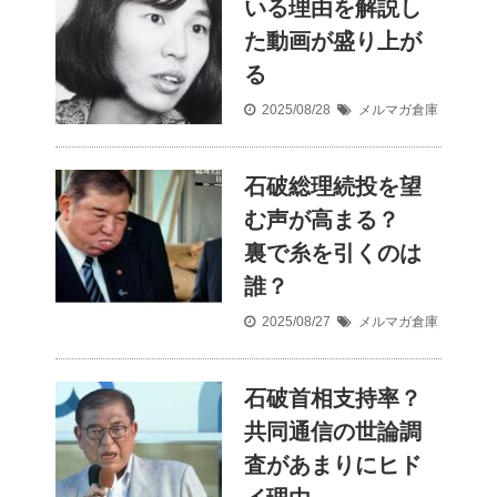
いる理由を解説し
た動画が盛り上が
る
2025/08/28
メルマガ倉庫
石破総理続投を望
む声が高まる？
裏で糸を引くのは
誰？
2025/08/27
メルマガ倉庫
石破首相支持率？
共同通信の世論調
査があまりにヒド