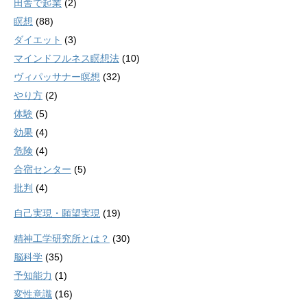
田舎で起業
(2)
瞑想
(88)
ダイエット
(3)
マインドフルネス瞑想法
(10)
ヴィパッサナー瞑想
(32)
やり方
(2)
体験
(5)
効果
(4)
危険
(4)
合宿センター
(5)
批判
(4)
自己実現・願望実現
(19)
精神工学研究所とは？
(30)
脳科学
(35)
予知能力
(1)
変性意識
(16)