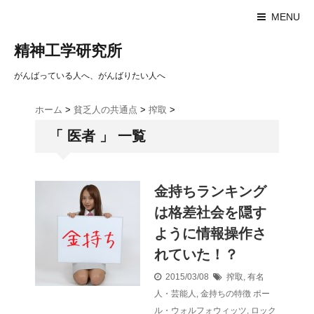
MENU
精神工学研究所
がんばっている人へ、がんばりたい人へ
ホーム
>
貧乏人の共通点
>
搾取
>
「 医者 」 一覧
金持ちランキング
は格差社会を隠す
ように情報操作さ
れていた！？
2015/03/08
搾取
,
有名
人・芸能人
,
金持ちの特徴
ポー
ル・ウォルフォウィッツ
,
ロック