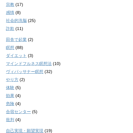
宗教
(17)
感情
(8)
社会的洗脳
(25)
詐欺
(11)
田舎で起業
(2)
瞑想
(88)
ダイエット
(3)
マインドフルネス瞑想法
(10)
ヴィパッサナー瞑想
(32)
やり方
(2)
体験
(5)
効果
(4)
危険
(4)
合宿センター
(5)
批判
(4)
自己実現・願望実現
(19)