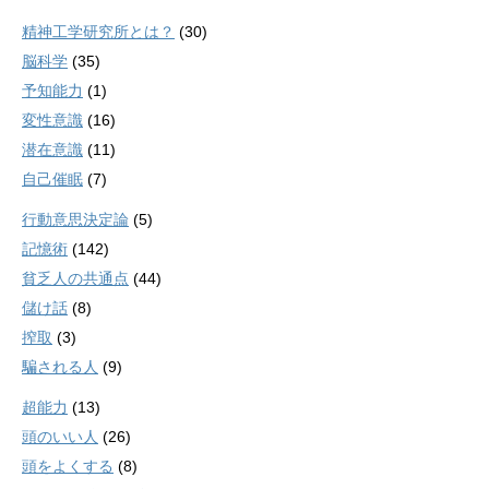
精神工学研究所とは？
(30)
脳科学
(35)
予知能力
(1)
変性意識
(16)
潜在意識
(11)
自己催眠
(7)
行動意思決定論
(5)
記憶術
(142)
貧乏人の共通点
(44)
儲け話
(8)
搾取
(3)
騙される人
(9)
超能力
(13)
頭のいい人
(26)
頭をよくする
(8)