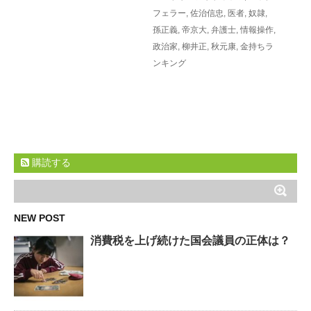
フェラー
,
佐治信忠
,
医者
,
奴隷
,
孫正義
,
帝京大
,
弁護士
,
情報操作
,
政治家
,
柳井正
,
秋元康
,
金持ちラ
ンキング
購読する
NEW POST
消費税を上げ続けた国会議員の正体は？