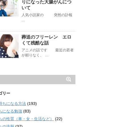
りになった大腸がんにつ
いて
人気小説家の 突然の訃報
…
葬送のフリーレン エロ
くて残酷な話
アニメの話です 最近の若者
が頼りなく、 …
ゴリー
持ちになる方法
(193)
ちになる勉強
(83)
ちの性質（車・女・生活など）
(22)
ちの洗脳
(37)