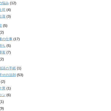
の悩み
(12)
上司
(4)
社員
(3)
症
(5)
(2)
後の仕事
(17)
持ち
(5)
障害
(7)
(2)
相談の手紙
(1)
寄せの法則
(53)
(2)
ク男
(1)
コン
(6)
(1)
(9)