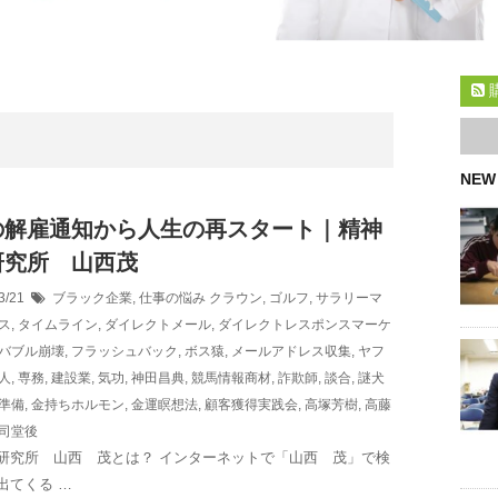
NEW
の解雇通知から人生の再スタート｜精神
研究所 山西茂
3/21
ブラック企業
,
仕事の悩み
クラウン
,
ゴルフ
,
サラリーマ
ス
,
タイムライン
,
ダイレクトメール
,
ダイレクトレスポンスマーケ
バブル崩壊
,
フラッシュバック
,
ボス猿
,
メールアドレス収集
,
ヤフ
人
,
専務
,
建設業
,
気功
,
神田昌典
,
競馬情報商材
,
詐欺師
,
談合
,
謎犬
準備
,
金持ちホルモン
,
金運瞑想法
,
顧客獲得実践会
,
高塚芳樹
,
高藤
司堂後
研究所 山西 茂とは？ インターネットで「山西 茂」で検
出てくる …