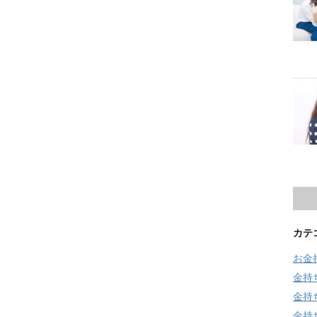
カテ
お金
金持
金持
金持