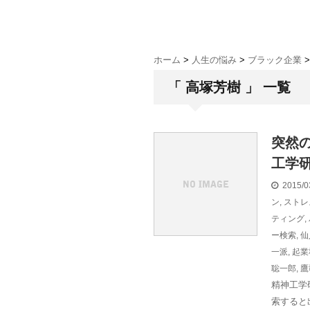
ホーム
>
人生の悩み
>
ブラック企業
>
「 高塚芳樹 」 一覧
突然
工学
2015/0
ン
,
ストレ
ティング
,
ー検索
,
仙
一派
,
起業
聡一郎
,
鷹
精神工学
索すると