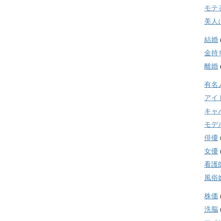
モテ
美人
結婚
金持
離婚
有名
アイ
キャ
モデ
俳優
女優
看護
風俗
株価
洗脳