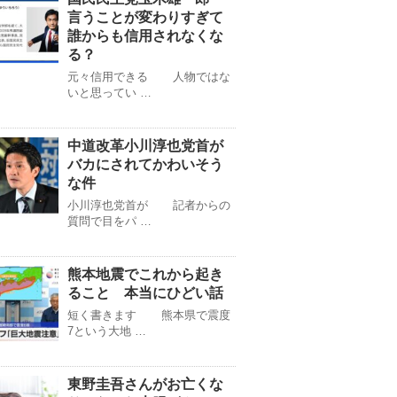
言うことが変わりすぎて
誰からも信用されなくな
る？
元々信用できる 人物ではな
いと思ってい …
中道改革小川淳也党首が
バカにされてかわいそう
な件
小川淳也党首が 記者からの
質問で目をパ …
熊本地震でこれから起き
ること 本当にひどい話
短く書きます 熊本県で震度
7という大地 …
東野圭吾さんがお亡くな