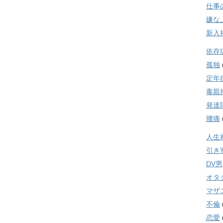
仕事
嫌な
新入
依存
孤独
定年
毒親
発達
腰痛
人生
引き
DV男
オタ
マザ
不倫
恋愛