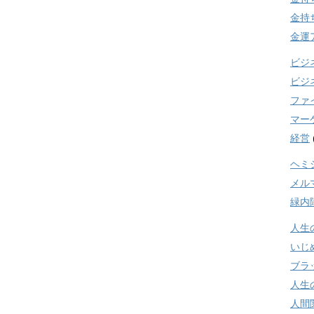
金持
金運
ビジ
ビジ
ファ
マー
経営
ヘミ
メル
緑内
人生
いじ
ブラ
人生
人間