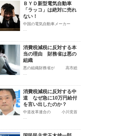
ＢＹＤ新型電気自動車
「ラッコ」は絶対に売れ
ない！
中国の電気自動車メーカー
…
消費税減税に反対する本
当の理由 財務省は悪の
組織
悪の組織財務省が 高市総
…
消費税減税に反対する中
道 なぜ急に10万円給付
を言い出したのか？
中道改革連合の 小川党首
…
国民民主党玉木雄一郎