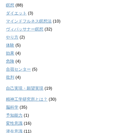
瞑想
(88)
ダイエット
(3)
マインドフルネス瞑想法
(10)
ヴィパッサナー瞑想
(32)
やり方
(2)
体験
(5)
効果
(4)
危険
(4)
合宿センター
(5)
批判
(4)
自己実現・願望実現
(19)
精神工学研究所とは？
(30)
脳科学
(35)
予知能力
(1)
変性意識
(16)
潜在意識
(11)