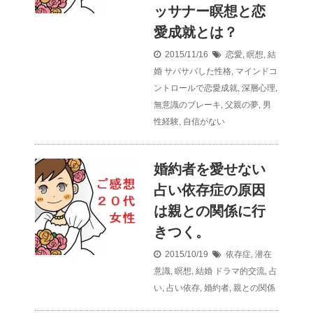
ッサナー瞑想と恋
愛成就とは？
2015/11/16
恋愛
,
瞑想
,
結
婚
サバサバした性格
,
マインドコ
ントロールで恋愛成就
,
深層心理
,
無意識のブレーキ
,
父親の夢
,
男
性経験
,
自信がない
婚約者を愛せない
占い依存症の原因
は親との関係に行
きつく。
2015/10/19
依存症
,
潜在
意識
,
瞑想
,
結婚
ドラマ的交流
,
占
い
,
占い依存
,
婚約者
,
親との関係