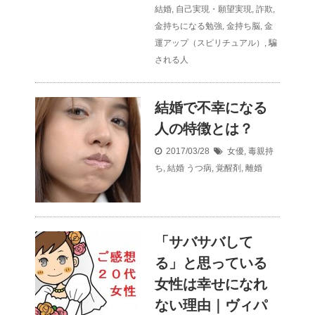
結婚
,
自己実現・願望実現
,
詐欺
,
金持ちになる勉強
,
金持ち脳
,
金
運アップ（スピリチュアル）
,
騙
される人
結婚で不幸になる
人の特徴とは？
2017/03/28
女優
,
毒親持
ち
,
結婚
うつ病
,
覚醒剤
,
離婚
「サバサバして
る」と思っている
女性は幸せになれ
ない理由｜ヴィパ