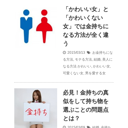
「かわいい女」と
「かわいくない
女」では金持ちに
なる方法が全く違
う
2015/03/13
お金持ちにな
る方法
,
モテる方法
,
結婚
,
美人に
なる方法
かわいい
,
かわいい女
,
可愛くない女
,
男を愛する女
必見！金持ちの真
似をして持ち物を
選ぶことの問題点
とは？
2015/03/09
結婚
,
金持ち