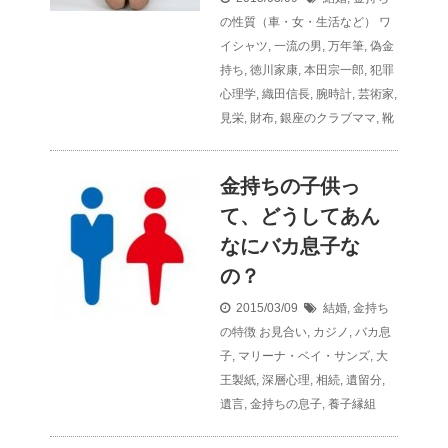
の性質（車・女・生活など）
ワ
イシャツ
,
一流の男
,
万年筆
,
偽金
持ち
,
徳川家康
,
本田宗一郎
,
犯罪
心理学
,
織田信長
,
腕時計
,
芸術家
,
見栄
,
財布
,
銀座のクラブママ
,
靴
金持ちの子供っ
て、どうしてあん
なにバカ息子な
の？
2015/03/09
結婚
,
金持ち
の特徴
お見合い
,
カジノ
,
バカ息
子
,
マリーナ・ベイ・サンズ
,
大
王製紙
,
深層心理
,
相続
,
遺留分
,
遺言
,
金持ちの息子
,
養子縁組