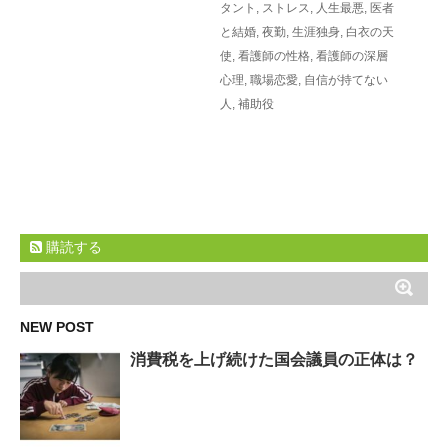
タント
,
ストレス
,
人生最悪
,
医者
と結婚
,
夜勤
,
生涯独身
,
白衣の天
使
,
看護師の性格
,
看護師の深層
心理
,
職場恋愛
,
自信が持てない
人
,
補助役
購読する
NEW POST
消費税を上げ続けた国会議員の正体は？