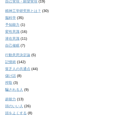
自己実現・願望実現
(19)
精神工学研究所とは？
(30)
脳科学
(35)
予知能力
(1)
変性意識
(16)
潜在意識
(11)
自己催眠
(7)
行動意思決定論
(5)
記憶術
(142)
貧乏人の共通点
(44)
儲け話
(8)
搾取
(3)
騙される人
(9)
超能力
(13)
頭のいい人
(26)
頭をよくする
(8)