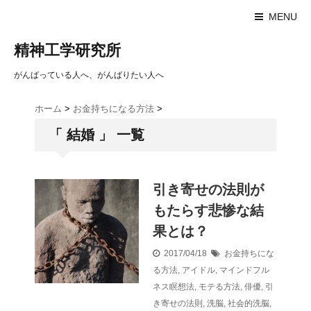
MENU
精神工学研究所
がんばっている人へ、がんばりたい人へ
ホーム
>
お金持ちになる方法
>
「 結婚 」 一覧
引き寄せの法則が
もたらす悲惨な結
果とは？
2017/04/18
お金持ちにな
る方法
,
アイドル
,
マインドフル
ネス瞑想法
,
モテる方法
,
俳優
,
引
き寄せの法則
,
洗脳
,
社会的洗脳
,