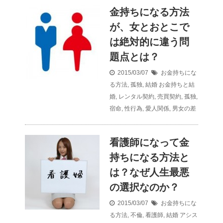
金持ちになる方法
が、女とおとこで
は絶対的に違う問
題点とは？
2015/03/07
お金持ちにな
る方法
,
孤独
,
結婚
お金持ちと結
婚
,
レンタル契約
,
売買契約
,
孤独
,
宿命
,
性行為
,
愛人関係
,
男女の差
看護師になって金
持ちになる方法と
は？なぜ人生最悪
の選択なのか？
2015/03/07
お金持ちにな
る方法
,
不倫
,
看護師
,
結婚
アシス