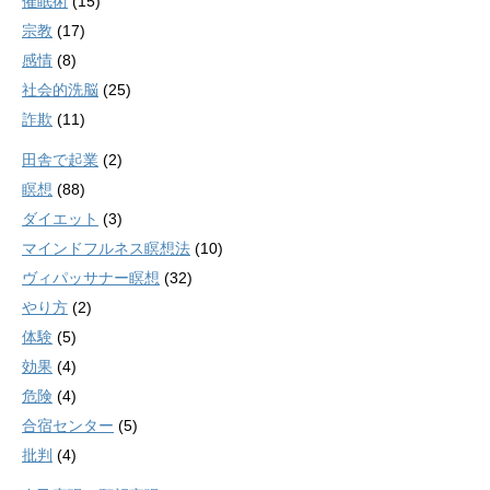
催眠術
(15)
宗教
(17)
感情
(8)
社会的洗脳
(25)
詐欺
(11)
田舎で起業
(2)
瞑想
(88)
ダイエット
(3)
マインドフルネス瞑想法
(10)
ヴィパッサナー瞑想
(32)
やり方
(2)
体験
(5)
効果
(4)
危険
(4)
合宿センター
(5)
批判
(4)