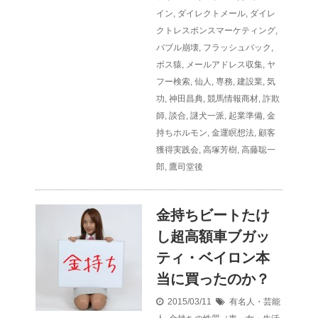
イン
,
ダイレクトメール
,
ダイレ
クトレスポンスマーケティング
,
バブル崩壊
,
フラッシュバック
,
ボス猿
,
メールアドレス収集
,
ヤ
フー検索
,
仙人
,
専務
,
建設業
,
気
功
,
神田昌典
,
競馬情報商材
,
詐欺
師
,
談合
,
謎犬一派
,
起業準備
,
金
持ちホルモン
,
金運瞑想法
,
顧客
獲得実践会
,
高塚芳樹
,
高藤聡一
郎
,
鷹司堂後
金持ちビートたけ
し超高額車ブガッ
ティ・ベイロン本
当に買ったのか？
2015/03/11
有名人・芸能