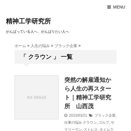
MENU
精神工学研究所
がんばっている人へ、がんばりたい人へ
ホーム
>
人生の悩み
>
ブラック企業
>
「 クラウン 」 一覧
突然の解雇通知か
ら人生の再スター
ト｜精神工学研究
所 山西茂
2015/03/21
ブラック企業
,
仕事の悩み
クラウン
,
ゴルフ
,
サ
ラリーマン
,
ストレス
,
タイムラ