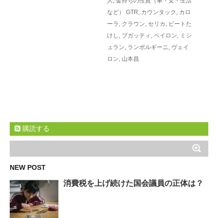
人
,
金持ちの性質（車・女・生活
など）
GTR
,
カウンタック
,
カロ
ーラ
,
クラウン
,
セリカ
,
ビートた
けし
,
ブガッティ
,
ベイロン
,
ミシ
ュラン
,
ランボルギーニ
,
ヴェイ
ロン
,
山本昌
購読する
NEW POST
消費税を上げ続けた国会議員の正体は？