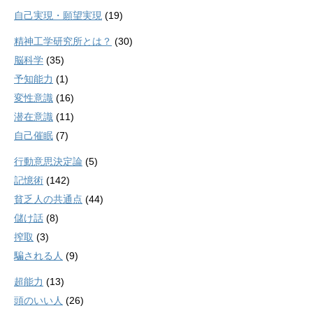
自己実現・願望実現
(19)
精神工学研究所とは？
(30)
脳科学
(35)
予知能力
(1)
変性意識
(16)
潜在意識
(11)
自己催眠
(7)
行動意思決定論
(5)
記憶術
(142)
貧乏人の共通点
(44)
儲け話
(8)
搾取
(3)
騙される人
(9)
超能力
(13)
頭のいい人
(26)