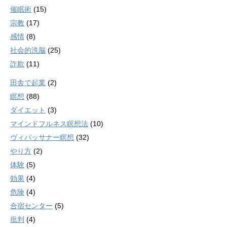
催眠術
(15)
宗教
(17)
感情
(8)
社会的洗脳
(25)
詐欺
(11)
田舎で起業
(2)
瞑想
(88)
ダイエット
(3)
マインドフルネス瞑想法
(10)
ヴィパッサナー瞑想
(32)
やり方
(2)
体験
(5)
効果
(4)
危険
(4)
合宿センター
(5)
批判
(4)