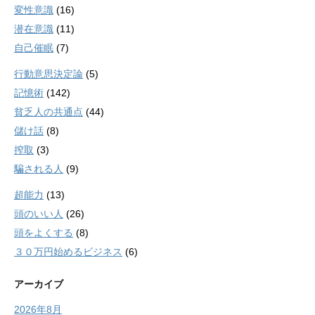
変性意識
(16)
潜在意識
(11)
自己催眠
(7)
行動意思決定論
(5)
記憶術
(142)
貧乏人の共通点
(44)
儲け話
(8)
搾取
(3)
騙される人
(9)
超能力
(13)
頭のいい人
(26)
頭をよくする
(8)
３０万円始めるビジネス
(6)
アーカイブ
2026年8月