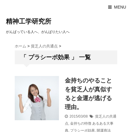
MENU
精神工学研究所
がんばっている人へ、がんばりたい人へ
ホーム
>
貧乏人の共通点
>
「 プラシーボ効果 」 一覧
金持ちのやること
を貧乏人が真似す
ると金運が逃げる
理由。
2015/03/08
貧乏人の共通
点
,
金持ちの特徴
あるある大事
典
,
プラシーボ効果
,
開運商法