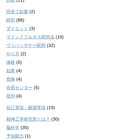
詐欺
(11)
田舎で起業
(2)
瞑想
(88)
ダイエット
(3)
マインドフルネス瞑想法
(10)
ヴィパッサナー瞑想
(32)
やり方
(2)
体験
(5)
効果
(4)
危険
(4)
合宿センター
(5)
批判
(4)
自己実現・願望実現
(19)
精神工学研究所とは？
(30)
脳科学
(35)
予知能力
(1)