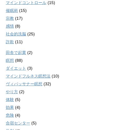
マインドコントロール
(15)
催眠術
(15)
宗教
(17)
感情
(8)
社会的洗脳
(25)
詐欺
(11)
田舎で起業
(2)
瞑想
(88)
ダイエット
(3)
マインドフルネス瞑想法
(10)
ヴィパッサナー瞑想
(32)
やり方
(2)
体験
(5)
効果
(4)
危険
(4)
合宿センター
(5)