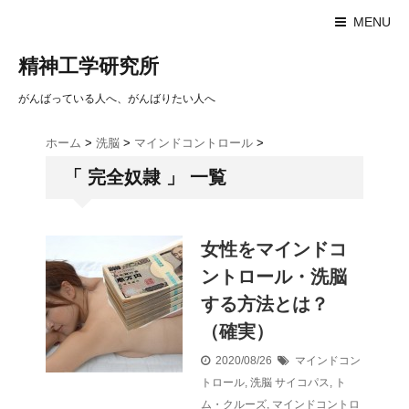
MENU
精神工学研究所
がんばっている人へ、がんばりたい人へ
ホーム
>
洗脳
>
マインドコントロール
>
「 完全奴隷 」 一覧
女性をマインドコ
ントロール・洗脳
する方法とは？
（確実）
2020/08/26
マインドコン
トロール
,
洗脳
サイコパス
,
ト
ム・クルーズ
,
マインドコントロ