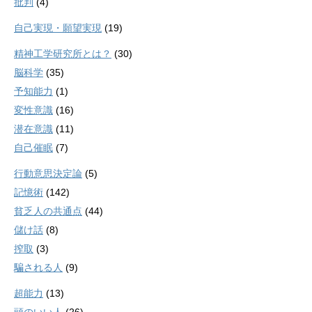
批判
(4)
自己実現・願望実現
(19)
精神工学研究所とは？
(30)
脳科学
(35)
予知能力
(1)
変性意識
(16)
潜在意識
(11)
自己催眠
(7)
行動意思決定論
(5)
記憶術
(142)
貧乏人の共通点
(44)
儲け話
(8)
搾取
(3)
騙される人
(9)
超能力
(13)