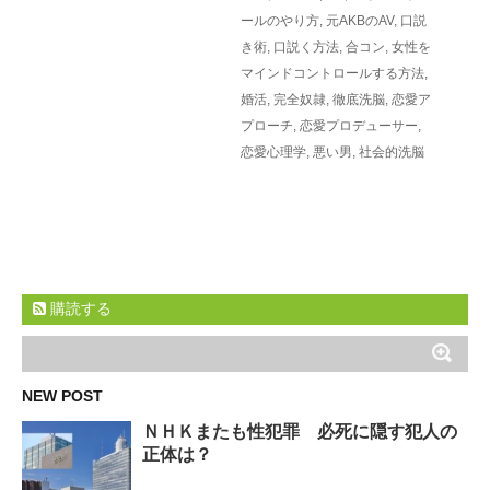
ールのやり方
,
元AKBのAV
,
口説
き術
,
口説く方法
,
合コン
,
女性を
マインドコントロールする方法
,
婚活
,
完全奴隷
,
徹底洗脳
,
恋愛ア
プローチ
,
恋愛プロデューサー
,
恋愛心理学
,
悪い男
,
社会的洗脳
購読する
NEW POST
ＮＨＫまたも性犯罪 必死に隠す犯人の
正体は？