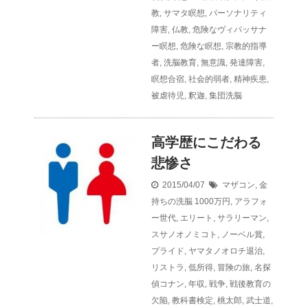
教
,
サマタ瞑想
,
パーソナリティ
障害
,
仏教
,
危険なヴィパッサナ
ー瞑想
,
危険な瞑想
,
宗教的指導
者
,
洗脳教育
,
無意識
,
発達障害
,
瞑想合宿
,
社会的弱者
,
精神疾患
,
被虐待児
,
釈迦
,
集団洗脳
高学歴にこだわる
悲惨さ
2015/04/07
マザコン
,
金
持ちの洗脳
1000万円
,
アラフォ
ー世代
,
エリート
,
サラリーマン
,
スサノオノミコト
,
ノーベル賞
,
プライド
,
ヤマタノオロチ退治
,
リストラ
,
低所得
,
冒険の旅
,
名探
偵コナン
,
年収
,
戦争
,
戦後教育の
欠陥
,
教科書検定
,
桃太郎
,
武士道
,