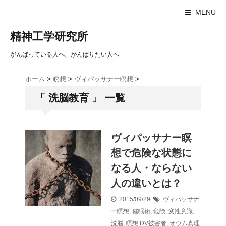
MENU
精神工学研究所
がんばっている人へ、がんばりたい人へ
ホーム
>
瞑想
>
ヴィパッサナー瞑想
>
「 洗脳教育 」 一覧
ヴィパッサナー瞑
想で危険な状態に
なる人・ならない
人の違いとは？
2015/09/29
ヴィパッサナ
ー瞑想
,
催眠術
,
危険
,
変性意識
,
洗脳
,
瞑想
DV被害者
,
オウム真理