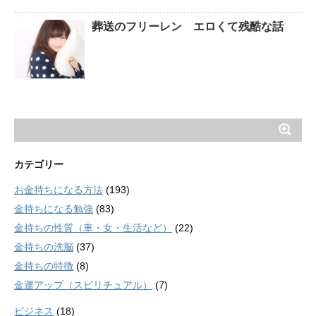
葬送のフリーレン エロくて残酷な話
カテゴリー
お金持ちになる方法
(193)
金持ちになる勉強
(83)
金持ちの性質（車・女・生活など）
(22)
金持ちの洗脳
(37)
金持ちの特徴
(8)
金運アップ（スピリチュアル）
(7)
ビジネス
(18)