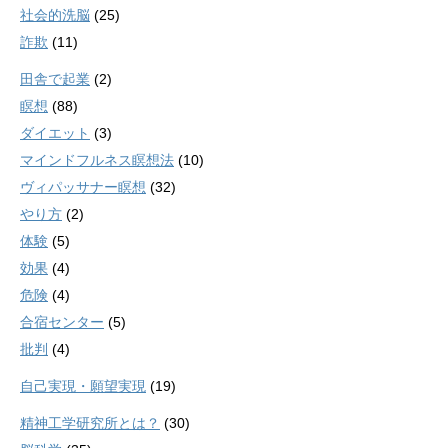
社会的洗脳
(25)
詐欺
(11)
田舎で起業
(2)
瞑想
(88)
ダイエット
(3)
マインドフルネス瞑想法
(10)
ヴィパッサナー瞑想
(32)
やり方
(2)
体験
(5)
効果
(4)
危険
(4)
合宿センター
(5)
批判
(4)
自己実現・願望実現
(19)
精神工学研究所とは？
(30)