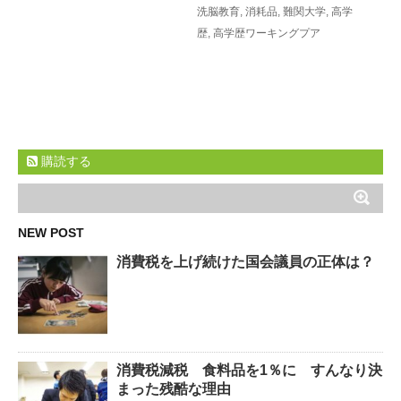
洗脳教育
,
消耗品
,
難関大学
,
高学
歴
,
高学歴ワーキングプア
購読する
NEW POST
消費税を上げ続けた国会議員の正体は？
消費税減税 食料品を1％に すんなり決
まった残酷な理由