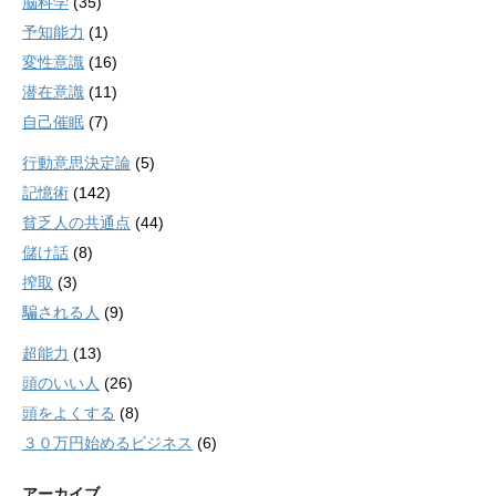
脳科学
(35)
予知能力
(1)
変性意識
(16)
潜在意識
(11)
自己催眠
(7)
行動意思決定論
(5)
記憶術
(142)
貧乏人の共通点
(44)
儲け話
(8)
搾取
(3)
騙される人
(9)
超能力
(13)
頭のいい人
(26)
頭をよくする
(8)
３０万円始めるビジネス
(6)
アーカイブ