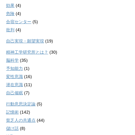
効果
(4)
危険
(4)
合宿センター
(5)
批判
(4)
自己実現・願望実現
(19)
精神工学研究所とは？
(30)
脳科学
(35)
予知能力
(1)
変性意識
(16)
潜在意識
(11)
自己催眠
(7)
行動意思決定論
(5)
記憶術
(142)
貧乏人の共通点
(44)
儲け話
(8)