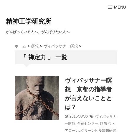
MENU
精神工学研究所
がんばっている人へ、がんばりたい人へ
ホーム
>
瞑想
>
ヴィパッサナー瞑想
>
「 禅定力 」 一覧
ヴィパッサナー瞑
想 京都の指導者
が言えないことと
は？
2015/08/06
ヴィパッサナ
ー瞑想
,
合宿センター
,
瞑想
ウ・
アローカ
,
グリーンヒル瞑想研究