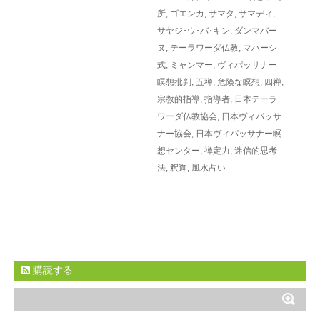
所
,
ゴエンカ
,
サマタ
,
サマディ
,
サヤジ･ウ･バ･キン
,
ダンマバー
ヌ
,
テーラワーダ仏教
,
マハーシ
式
,
ミャンマー
,
ヴィパッサナー
瞑想批判
,
五禅
,
危険な瞑想
,
四禅
,
宗教的指導
,
指導者
,
日本テーラ
ワーダ仏教協会
,
日本ヴィパッサ
ナー協会
,
日本ヴィパッサナー瞑
想センター
,
禅定力
,
迷信的思考
法
,
釈迦
,
風水占い
購読する