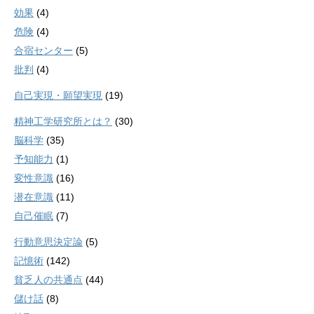
効果
(4)
危険
(4)
合宿センター
(5)
批判
(4)
自己実現・願望実現
(19)
精神工学研究所とは？
(30)
脳科学
(35)
予知能力
(1)
変性意識
(16)
潜在意識
(11)
自己催眠
(7)
行動意思決定論
(5)
記憶術
(142)
貧乏人の共通点
(44)
儲け話
(8)