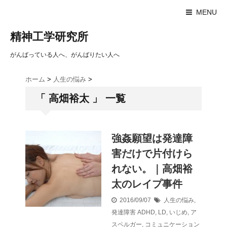
MENU
精神工学研究所
がんばっている人へ、がんばりたい人へ
ホーム
>
人生の悩み
>
「 高畑裕太 」 一覧
強姦願望は発達障
害だけで片付けら
れない。｜高畑裕
太のレイプ事件
2016/09/07
人生の悩み
,
発達障害
ADHD
,
LD
,
いじめ
,
ア
スペルガー
,
コミュニケーション