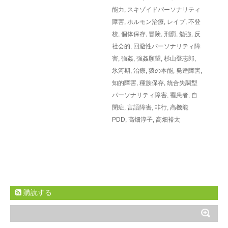
能力
,
スキゾイドパーソナリティ
障害
,
ホルモン治療
,
レイプ
,
不登
校
,
個体保存
,
冒険
,
刑罰
,
勉強
,
反
社会的
,
回避性パーソナリティ障
害
,
強姦
,
強姦願望
,
杉山登志郎
,
氷河期
,
治療
,
猿の本能
,
発達障害
,
知的障害
,
種族保存
,
統合失調型
パーソナリティ障害
,
罹患者
,
自
閉症
,
言語障害
,
非行
,
高機能
PDD
,
高畑淳子
,
高畑裕太
購読する