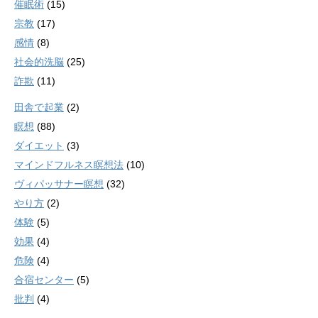
催眠術
(15)
宗教
(17)
感情
(8)
社会的洗脳
(25)
詐欺
(11)
田舎で起業
(2)
瞑想
(88)
ダイエット
(3)
マインドフルネス瞑想法
(10)
ヴィパッサナー瞑想
(32)
やり方
(2)
体験
(5)
効果
(4)
危険
(4)
合宿センター
(5)
批判
(4)