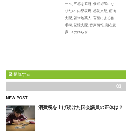
ール
,
五感を遮断
,
催眠術師にな
りたい
,
内部表現
,
感覚支配
,
筋肉
支配
,
苫米地英人
,
言葉による催
眠術
,
記憶支配
,
音声情報
,
顕在意
識
,
Ｒのゆらぎ
購読する
NEW POST
消費税を上げ続けた国会議員の正体は？