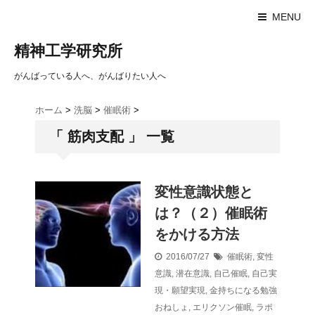
MENU
精神工学研究所
がんばっている人へ、がんばりたい人へ
ホーム
>
洗脳
>
催眠術
>
「 筋肉支配 」 一覧
変性意識状態と
は？（２）催眠術
をかける方法
2016/07/27
催眠術
,
変性
意識
,
潜在意識
,
自己催眠
,
自己実
現・願望実現
,
金持ちになる勉強
おねしょ
,
エリクソン催眠
,
ラポ