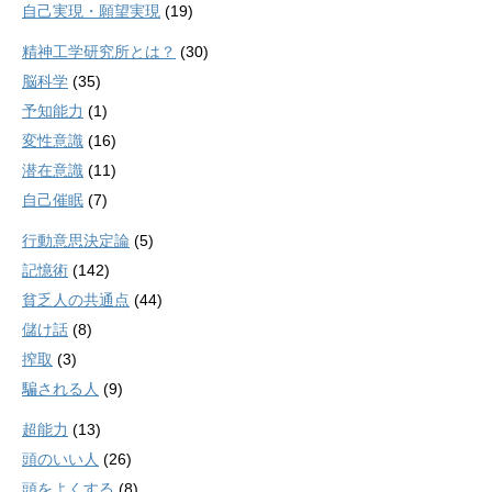
自己実現・願望実現
(19)
精神工学研究所とは？
(30)
脳科学
(35)
予知能力
(1)
変性意識
(16)
潜在意識
(11)
自己催眠
(7)
行動意思決定論
(5)
記憶術
(142)
貧乏人の共通点
(44)
儲け話
(8)
搾取
(3)
騙される人
(9)
超能力
(13)
頭のいい人
(26)
頭をよくする
(8)