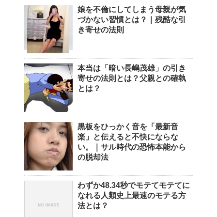
娘を不倫にしてしまう母親が気
づかない習慣とは？｜残酷な引
き寄せの法則
本当は「暗い長嶋茂雄」の引き
寄せの法則とは？父親との確執
とは？
黒板をひっかく音を「最新音
楽」と伝えると不快にならな
い。｜サル時代の恐怖本能から
の脱却法
わずか48.34秒でモテてモテてに
なれる人類史上最速のモテる方
法とは？