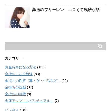
葬送のフリーレン エロくて残酷な話
カテゴリー
お金持ちになる方法
(193)
金持ちになる勉強
(83)
金持ちの性質（車・女・生活など）
(22)
金持ちの洗脳
(37)
金持ちの特徴
(8)
金運アップ（スピリチュアル）
(7)
ビジネス
(18)