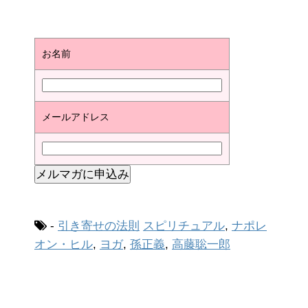
お名前
メールアドレス
-
引き寄せの法則
スピリチュアル
,
ナポレ
オン・ヒル
,
ヨガ
,
孫正義
,
高藤聡一郎