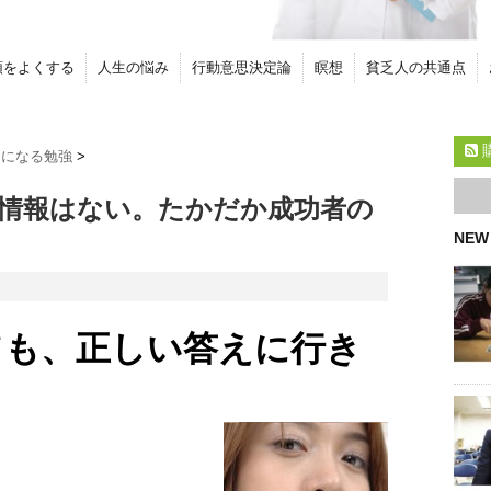
頭をよくする
人生の悩み
行動意思決定論
瞑想
貧乏人の共通点
ちになる勉強
>
情報はない。たかだか成功者の
NEW
ても、正しい答えに行き