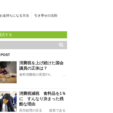
お金持ちになる方法
引き寄せの法則
購読する
 POST
消費税を上げ続けた国会
議員の正体は？
食料消費税の実質0％。 …
消費税減税 食料品を1％
に すんなり決まった残
酷な理由
高市総理の目玉 政策である