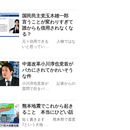
国民民主党玉木雄一郎
言うことが変わりすぎて
誰からも信用されなくな
る？
元々信用できる 人物ではな
いと思ってい …
中道改革小川淳也党首が
バカにされてかわいそう
な件
小川淳也党首が 記者からの
質問で目をパ …
熊本地震でこれから起き
ること 本当にひどい話
短く書きます 熊本県で震度
7という大地 …