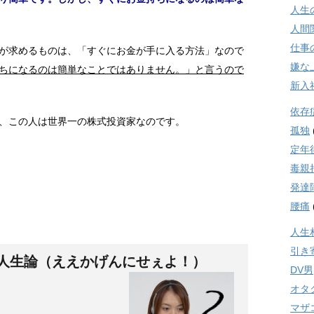
人生
人間
仕事
が求めるものは、「すぐにお金が手に入る方法」なので
嫌な
ちになるのは簡単なことではありません。」
と言うので
新入
依存
、この人は世界一の株式投資家なのです。
孤独
定年
毒親
発達
腰痛
人生
引き
人生論（ええかげんにせぇよ！）
DV男
オタ
マザ