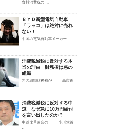
食料消費税の …
ＢＹＤ新型電気自動車
「ラッコ」は絶対に売れ
ない！
中国の電気自動車メーカー
…
消費税減税に反対する本
当の理由 財務省は悪の
組織
悪の組織財務省が 高市総
…
消費税減税に反対する中
道 なぜ急に10万円給付
を言い出したのか？
中道改革連合の 小川党首
…