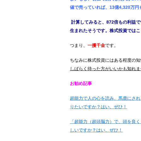
値で売っていれば、13億4,320
計算してみると、872倍もの利益
生まれたそうです。株式投資ではこ
つまり、
一攫千金
です。
ちなみに株式投資にはある程度の知
しばらく待った方がいいかも知れま
お勧め記事
超能力で人の心を読み、馬鹿にされ
りたいですか？はい、ぜひ！
「超能力（超頭脳力）で、頭を良く
しいですか？はい、ぜひ！