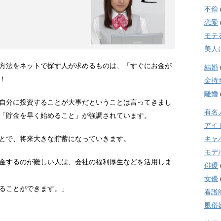
不倫
恋愛
モテ
美人
方法をネットで探す人が求めるものは、「すぐにお金が
結婚
！
金持
離婚
自分に投資することが大事だということは言ってきまし
有名
「貯金を早く始めること」が強調されています。
アイ
とで、将来大きな貯蓄になっていきます。
キャ
モデ
金するのが難しい人は、会社の福利厚生などを活用しま
俳優
女優
ることができます。」
看護
風俗