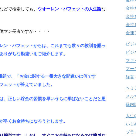
金持
金持
などで検索しても、
ウオーレン・バフェットの人生論
な
金持
金持
億マン長者ですが・・・・
金運
ビジ
レン・バフェットからは、これまでも数々の教訓を賜っ
ビジ
ありがちな勘違いをご紹介します。
ファ
マー
w」という番組で、「お金に関する一番大きな間違いは何です
経営
フェットが答えていました。
ヘミ
メル
は、正しい貯金の習慣を早いうちに学ばないことだと思
緑内
人生
が早くお金持ちになろうとします。
いじ
ブラ
り簡単です。しかし、すぐにお金持ちになるのは簡単な