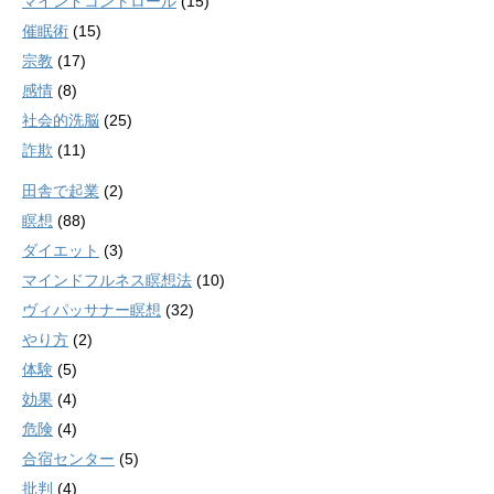
マインドコントロール
(15)
催眠術
(15)
宗教
(17)
感情
(8)
社会的洗脳
(25)
詐欺
(11)
田舎で起業
(2)
瞑想
(88)
ダイエット
(3)
マインドフルネス瞑想法
(10)
ヴィパッサナー瞑想
(32)
やり方
(2)
体験
(5)
効果
(4)
危険
(4)
合宿センター
(5)
批判
(4)