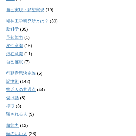
自己実現・願望実現
(19)
精神工学研究所とは？
(30)
脳科学
(35)
予知能力
(1)
変性意識
(16)
潜在意識
(11)
自己催眠
(7)
行動意思決定論
(5)
記憶術
(142)
貧乏人の共通点
(44)
儲け話
(8)
搾取
(3)
騙される人
(9)
超能力
(13)
頭のいい人
(26)