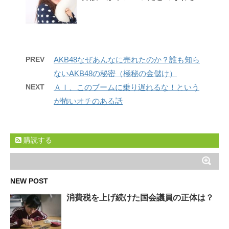
PREV
AKB48なぜあんなに売れたのか？誰も知ら
ないAKB48の秘密（極秘の金儲け）
NEXT
ＡＩ、このブームに乗り遅れるな！という
が怖いオチのある話
購読する
NEW POST
消費税を上げ続けた国会議員の正体は？