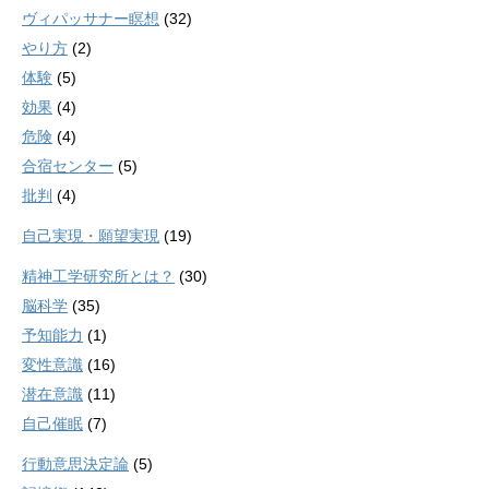
ヴィパッサナー瞑想
(32)
やり方
(2)
体験
(5)
効果
(4)
危険
(4)
合宿センター
(5)
批判
(4)
自己実現・願望実現
(19)
精神工学研究所とは？
(30)
脳科学
(35)
予知能力
(1)
変性意識
(16)
潜在意識
(11)
自己催眠
(7)
行動意思決定論
(5)