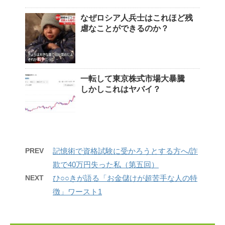
なぜロシア人兵士はこれほど残
虐なことができるのか？
一転して東京株式市場大暴騰
しかしこれはヤバイ？
PREV
記憶術で資格試験に受かろうとする方へ/詐
欺で40万円失った私（第五回）
NEXT
ひ○○きが語る「お金儲けが超苦手な人の特
徴」ワースト1