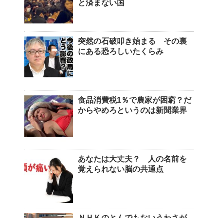
と済まない国
突然の石破叩き始まる その裏
にある恐ろしいたくらみ
食品消費税1％で農家が困窮？だ
からやめろというのは新聞業界
あなたは大丈夫？ 人の名前を
覚えられない脳の共通点
ＮＨＫのとんでもないうわさが