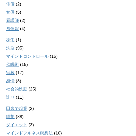
俳優
(2)
女優
(5)
看護師
(2)
風俗嬢
(4)
株価
(1)
洗脳
(95)
マインドコントロール
(15)
催眠術
(15)
宗教
(17)
感情
(8)
社会的洗脳
(25)
詐欺
(11)
田舎で起業
(2)
瞑想
(88)
ダイエット
(3)
マインドフルネス瞑想法
(10)