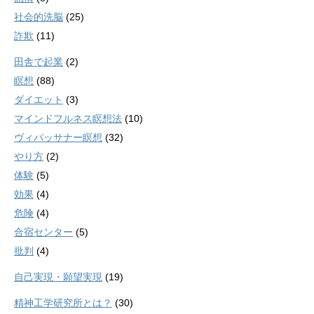
社会的洗脳
(25)
詐欺
(11)
田舎で起業
(2)
瞑想
(88)
ダイエット
(3)
マインドフルネス瞑想法
(10)
ヴィパッサナー瞑想
(32)
やり方
(2)
体験
(5)
効果
(4)
危険
(4)
合宿センター
(5)
批判
(4)
自己実現・願望実現
(19)
精神工学研究所とは？
(30)