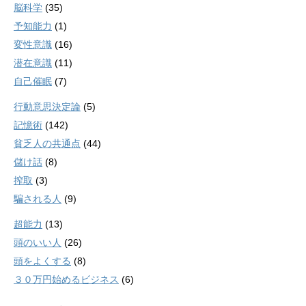
脳科学
(35)
予知能力
(1)
変性意識
(16)
潜在意識
(11)
自己催眠
(7)
行動意思決定論
(5)
記憶術
(142)
貧乏人の共通点
(44)
儲け話
(8)
搾取
(3)
騙される人
(9)
超能力
(13)
頭のいい人
(26)
頭をよくする
(8)
３０万円始めるビジネス
(6)