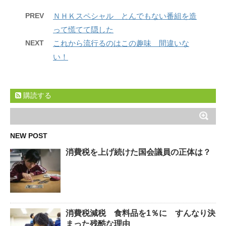
PREV
ＮＨＫスペシャル とんでもない番組を造
って慌てて隠した
NEXT
これから流行るのはこの趣味 間違いな
い！
購読する
NEW POST
消費税を上げ続けた国会議員の正体は？
消費税減税 食料品を1％に すんなり決
まった残酷な理由