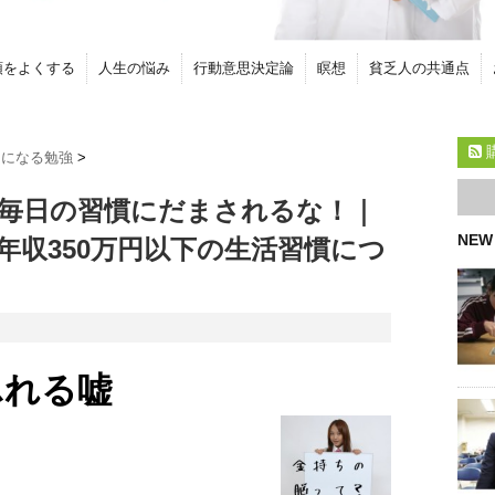
頭をよくする
人生の悩み
行動意思決定論
瞑想
貧乏人の共通点
ちになる勉強
>
毎日の習慣にだまされるな！｜
NEW
と年収350万円以下の生活習慣につ
ふれる嘘