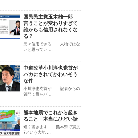
国民民主党玉木雄一郎
言うことが変わりすぎて
誰からも信用されなくな
る？
元々信用できる 人物ではな
いと思ってい …
中道改革小川淳也党首が
バカにされてかわいそう
な件
小川淳也党首が 記者からの
質問で目をパ …
熊本地震でこれから起き
ること 本当にひどい話
短く書きます 熊本県で震度
7という大地 …