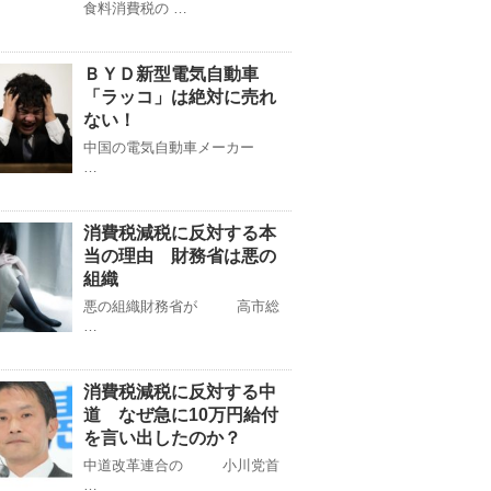
食料消費税の …
ＢＹＤ新型電気自動車
「ラッコ」は絶対に売れ
ない！
中国の電気自動車メーカー
…
消費税減税に反対する本
当の理由 財務省は悪の
組織
悪の組織財務省が 高市総
…
消費税減税に反対する中
道 なぜ急に10万円給付
を言い出したのか？
中道改革連合の 小川党首
…