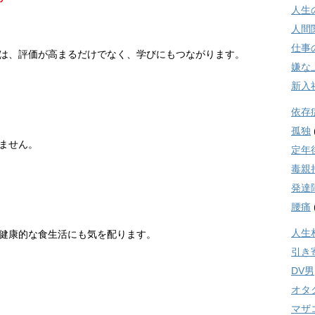
人生
人間
仕事
は、評価が高まるだけでなく、学びにもつながります。
嫌な
新入
依存
孤独
ません。
定年
毒親
発達
腰痛
人生
健康的な食生活にも気を配ります。
引き
DV男
オタ
マザ