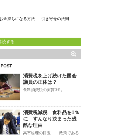
お金持ちになる方法
引き寄せの法則
購読する
 POST
消費税を上げ続けた国会
議員の正体は？
食料消費税の実質0％。 …
消費税減税 食料品を1％
に すんなり決まった残
酷な理由
高市総理の目玉 政策である