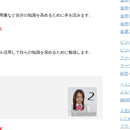
金持
金持
用書など自分の知識を高めるために本を読みます。
金持
金持
く
金運
ビジ
ビジ
ル活用して自らの知識を深めるために勉強します。
ファ
マー
経営
ヘミ
メル
緑内
人生
いじ
ブラ
す