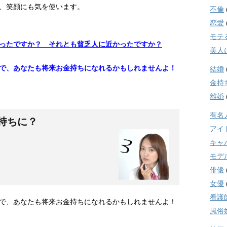
、笑顔にも気を使います。
不倫
恋愛
モテ
ったですか？ それとも貧乏人に近かったですか？
美人
で、あなたも将来お金持ちになれるかもしれませんよ！
結婚
金持
離婚
有名
持ちに？
アイ
キャ
モデ
俳優
女優
看護
で、あなたも将来お金持ちになれるかもしれませんよ！
風俗