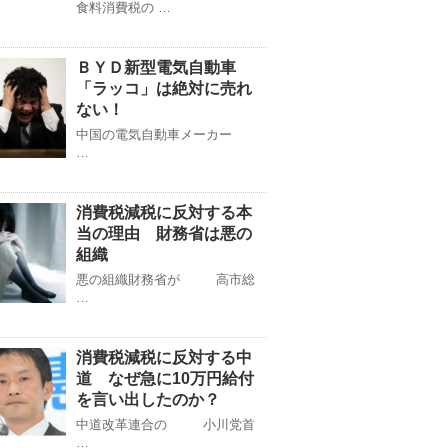
食料消費税の …
ＢＹＤ新型電気自動車
「ラッコ」は絶対に売れ
ない！
中国の電気自動車メーカー
…
消費税減税に反対する本
当の理由 財務省は悪の
組織
悪の組織財務省が 高市総
…
消費税減税に反対する中
道 なぜ急に10万円給付
を言い出したのか？
中道改革連合の 小川党首
…