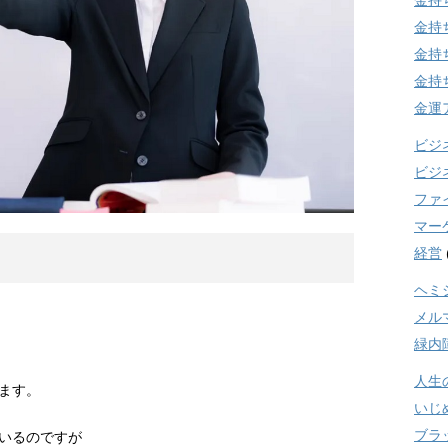
金持
金持
金持
金持
金運
ビジ
ビジ
ファ
マー
経営
ヘミ
メル
緑内
人生
ます。
いじ
ブラ
いるのですが