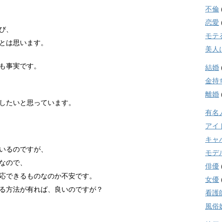
不倫
恋愛
び、
モテ
とは思います。
美人
も事実です。
結婚
金持
離婚
したいと思っています。
有名
アイ
キャ
いるのですが、
モデ
なので、
俳優
応できるものなのか不安です。
女優
る方法が有れば、良いのですが？
看護
風俗