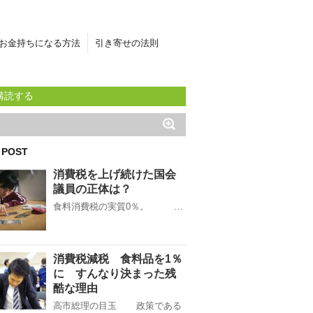
お金持ちになる方法
引き寄せの法則
購読する
 POST
消費税を上げ続けた国会
議員の正体は？
食料消費税の実質0％。 …
消費税減税 食料品を1％
に すんなり決まった残
酷な理由
高市総理の目玉 政策である