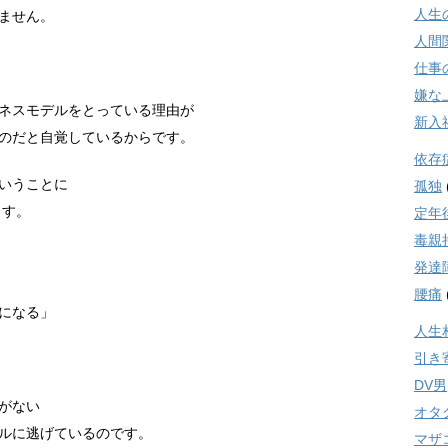
人生
ません。
人間
仕事
嫌な
ネスモデルをとっている理由が
新入
のだと自覚しているからです。
依存
いうことに
孤独
ます。
定年
毒親
発達
腰痛
になる」
人生
引き
DV男
がない
オタ
ルに逃げているのです。
マザ