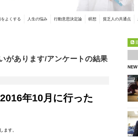
頭をよくする
人生の悩み
行動意思決定論
瞑想
貧乏人の共通点
いがあります/アンケートの結果
NEW
016年10月に行った
します。