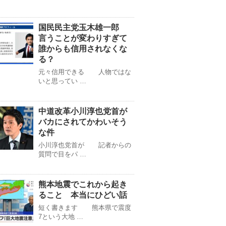
国民民主党玉木雄一郎
言うことが変わりすぎて
誰からも信用されなくな
る？
元々信用できる 人物ではな
いと思ってい …
中道改革小川淳也党首が
バカにされてかわいそう
な件
小川淳也党首が 記者からの
質問で目をパ …
熊本地震でこれから起き
ること 本当にひどい話
短く書きます 熊本県で震度
7という大地 …