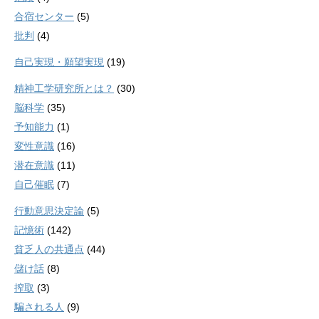
合宿センター
(5)
批判
(4)
自己実現・願望実現
(19)
精神工学研究所とは？
(30)
脳科学
(35)
予知能力
(1)
変性意識
(16)
潜在意識
(11)
自己催眠
(7)
行動意思決定論
(5)
記憶術
(142)
貧乏人の共通点
(44)
儲け話
(8)
搾取
(3)
騙される人
(9)