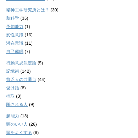
精神工学研究所とは？
(30)
脳科学
(35)
予知能力
(1)
変性意識
(16)
潜在意識
(11)
自己催眠
(7)
行動意思決定論
(5)
記憶術
(142)
貧乏人の共通点
(44)
儲け話
(8)
搾取
(3)
騙される人
(9)
超能力
(13)
頭のいい人
(26)
頭をよくする
(8)