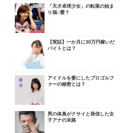
「天才卓球少女」の転落の始ま
り福○愛？
【実話】一か月に30万円稼いだ
バイトとは？
アイドルを妻にしたプロゴルフ
ァーの秘密とは？
男の体臭がクサイと発信した女
子アナの末路