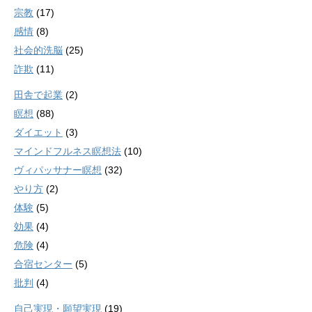
宗教
(17)
感情
(8)
社会的洗脳
(25)
詐欺
(11)
田舎で起業
(2)
瞑想
(88)
ダイエット
(3)
マインドフルネス瞑想法
(10)
ヴィパッサナー瞑想
(32)
やり方
(2)
体験
(5)
効果
(4)
危険
(4)
合宿センター
(5)
批判
(4)
自己実現・願望実現
(19)