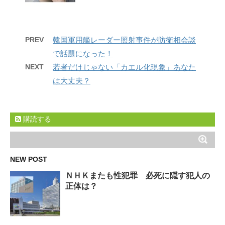
PREV
韓国軍用艦レーダー照射事件が防衛相会談
で話題になった！
NEXT
若者だけじゃない「カエル化現象」あなた
は大丈夫？
購読する
NEW POST
ＮＨＫまたも性犯罪 必死に隠す犯人の
正体は？