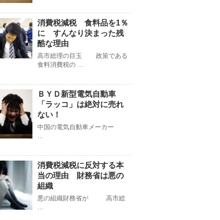
消費税減税 食料品を1％
に すんなり決まった残
酷な理由
高市総理の目玉 政策である
食料消費税の …
ＢＹＤ新型電気自動車
「ラッコ」は絶対に売れ
ない！
中国の電気自動車メーカー
…
消費税減税に反対する本
当の理由 財務省は悪の
組織
悪の組織財務省が 高市総
…