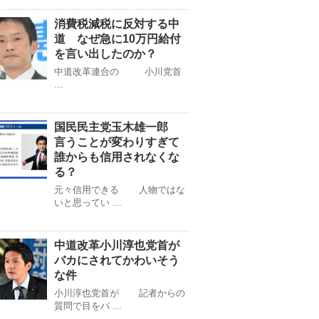
消費税減税に反対する中
道 なぜ急に10万円給付
を言い出したのか？
中道改革連合の 小川党首
…
国民民主党玉木雄一郎
言うことが変わりすぎて
誰からも信用されなくな
る？
元々信用できる 人物ではな
いと思ってい …
中道改革小川淳也党首が
バカにされてかわいそう
な件
小川淳也党首が 記者からの
質問で目をパ …