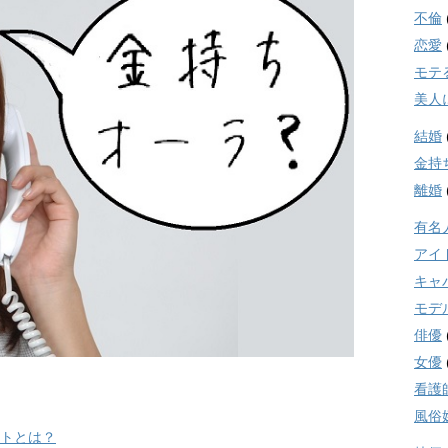
不倫
恋愛
モテ
美人
結婚
金持
離婚
有名
アイ
キャ
モデ
俳優
女優
看護
風俗
イトとは？