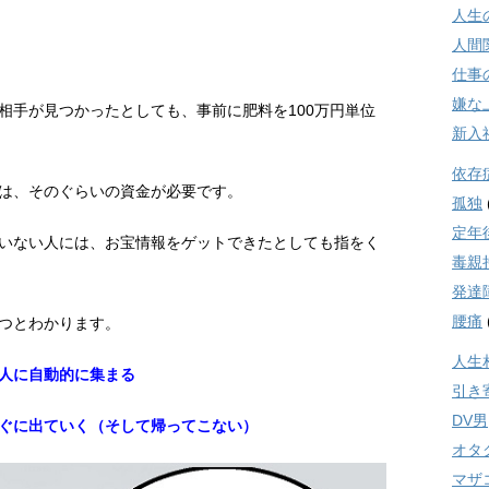
人生
人間
仕事
嫌な
相手が見つかったとしても、事前に肥料を100万円単位
新入
依存
は、そのぐらいの資金が必要です。
孤独
定年
いない人には、お宝情報をゲットできたとしても指をく
毒親
発達
腰痛
つとわかります。
人生
人に自動的に集まる
引き
DV男
ぐに出ていく（そして帰ってこない）
オタ
マザ