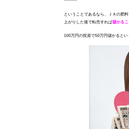
*********
ということであるなら、ＪＡの肥料
上がりした後で転売すれば
儲かるこ
100万円の投資で50万円儲かると