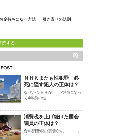
お金持ちになる方法
引き寄せの法則
購読する
 POST
ＮＨＫまたも性犯罪 必
死に隠す犯人の正体は？
なぜかＮＨＫが 今頃になっ
て4年前の性 …
消費税を上げ続けた国会
議員の正体は？
食料消費税の実質0％。 …