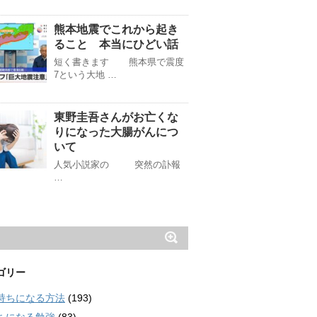
熊本地震でこれから起き
ること 本当にひどい話
短く書きます 熊本県で震度
7という大地 …
東野圭吾さんがお亡くな
りになった大腸がんにつ
いて
人気小説家の 突然の訃報
…
ゴリー
持ちになる方法
(193)