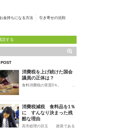
お金持ちになる方法
引き寄せの法則
購読する
 POST
消費税を上げ続けた国会
議員の正体は？
食料消費税の実質0％。 …
消費税減税 食料品を1％
に すんなり決まった残
酷な理由
高市総理の目玉 政策である