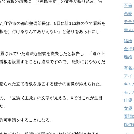
立て看板の画像に「立憲民主党」の文字が映り込み、波
不倫
恋愛
モテ
応じた守谷市の都市整備部長は、5日に計113枚の立て看板を
美人
板を）付けるなんてありえない」と怒りをあらわにし
結婚
金持
設置されていた違法な竪管を撤去したと報告し、「道路上
離婚
看板を設置することは違法ですので、 絶対におやめくだ
有名
アイ
括られた立て看板を撤去する様子の画像が添えられた。
キャ
モデ
の、「立憲民主党」の文字が見える。Xではこれが注目
俳優
た。
女優
看護
許可申請をすることになる。
風俗