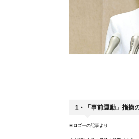
1・「事前運動」指摘
ヨロズーの記事より