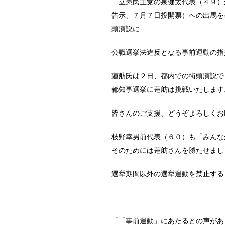
「立憲民主党の泉健太代表（４９）
告示、７月７日投開票）への出馬を
頭演説に
公職選挙法違反となる事前運動の指
蓮舫氏は２日、都内での街頭演説で
都知事選挙に蓮舫は挑戦いたします
皆さんのご支援、どうぞよろしくお
枝野幸男前代表（６０）も「みんな
そのためには蓮舫さんを勝たせまし
選挙期間以外の選挙運動を禁止する
「「事前運動」にあたるとの声があ