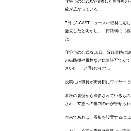
守谷市の公式Xが投稿した無許可の
紋が広がっている。
7日にJ-CASTニュースの取材に
撤去したと明かし、「街路樹に（看
た。
守谷市の公式Xは5日、幹線道路に
の街路樹や電柱などに無許可で立て
さい!! 」と呼びかけた。
投稿には職員が街路樹にワイヤーで
看板の裏側から撮影されているもの
され、立憲への批判の声が寄せられ
本来であれば、看板を設置するには