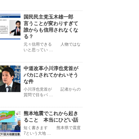
国民民主党玉木雄一郎
言うことが変わりすぎて
誰からも信用されなくな
る？
元々信用できる 人物ではな
いと思ってい …
中道改革小川淳也党首が
バカにされてかわいそう
な件
小川淳也党首が 記者からの
質問で目をパ …
熊本地震でこれから起き
ること 本当にひどい話
短く書きます 熊本県で震度
7という大地 …