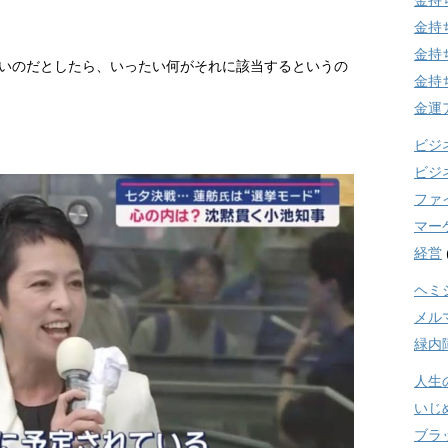
金持
金持
金持
いのだとしたら、いったい何がそれに該当するというの
金持
金運
ビジ
ビジ
ファ
マー
経営
ヘミ
メル
緑内
人生
いじ
ブラ