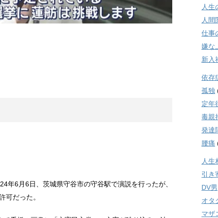
人生
人間
仕事
嫌な
新入
依存
孤独
定年
毒親
発達
腰痛
人生
引き
24年6月6日、茨城県守谷市の守谷駅で演説を行ったが、
DV男
許可だった。
オタ
マザ