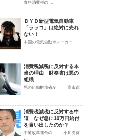
食料消費税の …
ＢＹＤ新型電気自動車
「ラッコ」は絶対に売れ
ない！
中国の電気自動車メーカー
…
消費税減税に反対する本
当の理由 財務省は悪の
組織
悪の組織財務省が 高市総
…
消費税減税に反対する中
道 なぜ急に10万円給付
を言い出したのか？
中道改革連合の 小川党首
…