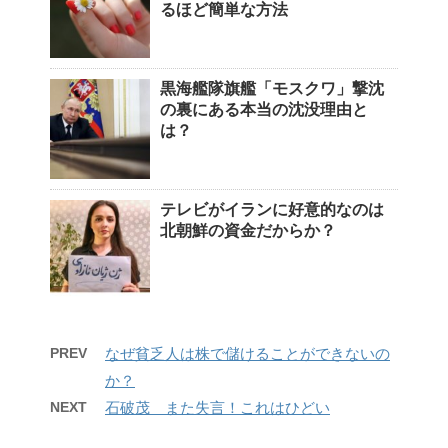
るほど簡単な方法
黒海艦隊旗艦「モスクワ」撃沈
の裏にある本当の沈没理由と
は？
テレビがイランに好意的なのは
北朝鮮の資金だからか？
PREV
なぜ貧乏人は株で儲けることができないの
か？
NEXT
石破茂 また失言！これはひどい