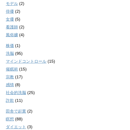
モデル
(2)
俳優
(2)
女優
(5)
看護師
(2)
風俗嬢
(4)
株価
(1)
洗脳
(95)
マインドコントロール
(15)
催眠術
(15)
宗教
(17)
感情
(8)
社会的洗脳
(25)
詐欺
(11)
田舎で起業
(2)
瞑想
(88)
ダイエット
(3)