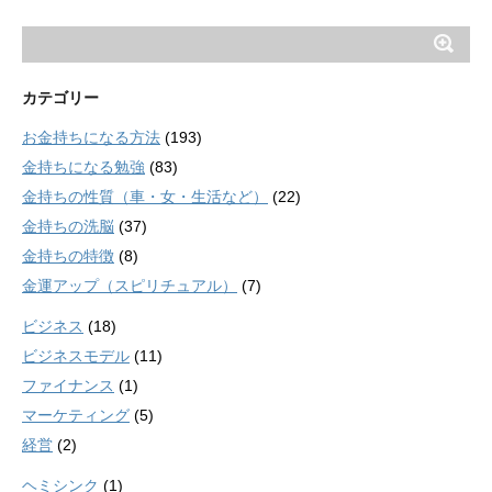
カテゴリー
お金持ちになる方法
(193)
金持ちになる勉強
(83)
金持ちの性質（車・女・生活など）
(22)
金持ちの洗脳
(37)
金持ちの特徴
(8)
金運アップ（スピリチュアル）
(7)
ビジネス
(18)
ビジネスモデル
(11)
ファイナンス
(1)
マーケティング
(5)
経営
(2)
ヘミシンク
(1)