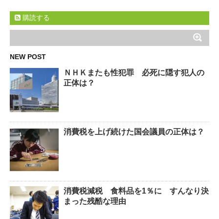
購読する
NEW POST
ＮＨＫまたも性犯罪 必死に隠す犯人の
正体は？
消費税を上げ続けた国会議員の正体は？
消費税減税 食料品を1％に すんなり決
まった残酷な理由