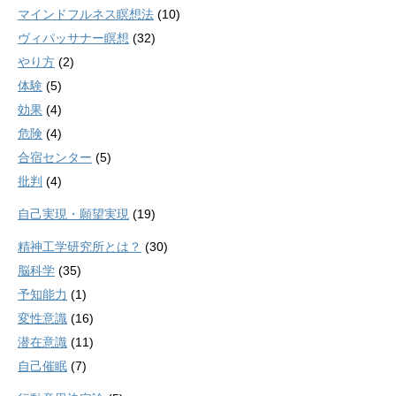
マインドフルネス瞑想法
(10)
ヴィパッサナー瞑想
(32)
やり方
(2)
体験
(5)
効果
(4)
危険
(4)
合宿センター
(5)
批判
(4)
自己実現・願望実現
(19)
精神工学研究所とは？
(30)
脳科学
(35)
予知能力
(1)
変性意識
(16)
潜在意識
(11)
自己催眠
(7)