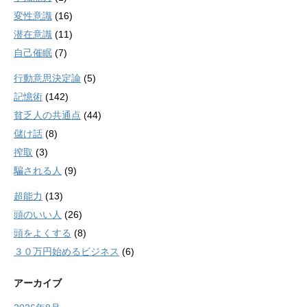
変性意識
(16)
潜在意識
(11)
自己催眠
(7)
行動意思決定論
(5)
記憶術
(142)
貧乏人の共通点
(44)
儲け話
(8)
搾取
(3)
騙される人
(9)
超能力
(13)
頭のいい人
(26)
頭をよくする
(8)
３０万円始めるビジネス
(6)
アーカイブ