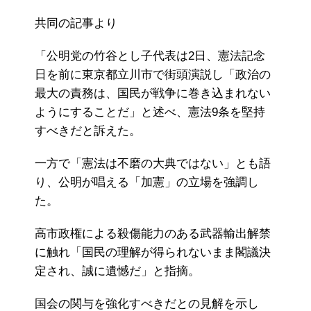
共同の記事より
「公明党の竹谷とし子代表は2日、憲法記念
日を前に東京都立川市で街頭演説し「政治の
最大の責務は、国民が戦争に巻き込まれない
ようにすることだ」と述べ、憲法9条を堅持
すべきだと訴えた。
一方で「憲法は不磨の大典ではない」とも語
り、公明が唱える「加憲」の立場を強調し
た。
高市政権による殺傷能力のある武器輸出解禁
に触れ「国民の理解が得られないまま閣議決
定され、誠に遺憾だ」と指摘。
国会の関与を強化すべきだとの見解を示し