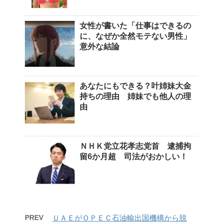
女性が書いた「仕事はできるの
に、なぜか全然モテない男性」
意外な結論
あなたにもできる？叶姉妹大金
持ちの理由 姉妹でも他人の理
由
ＮＨＫ党立花孝志党首 逮捕拘
留6か月超 司法がおかしい！
PREV
ＵＡＥがＯＰＥＣ石油輸出国機構から脱