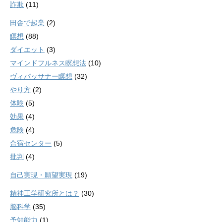
詐欺
(11)
田舎で起業
(2)
瞑想
(88)
ダイエット
(3)
マインドフルネス瞑想法
(10)
ヴィパッサナー瞑想
(32)
やり方
(2)
体験
(5)
効果
(4)
危険
(4)
合宿センター
(5)
批判
(4)
自己実現・願望実現
(19)
精神工学研究所とは？
(30)
脳科学
(35)
予知能力
(1)