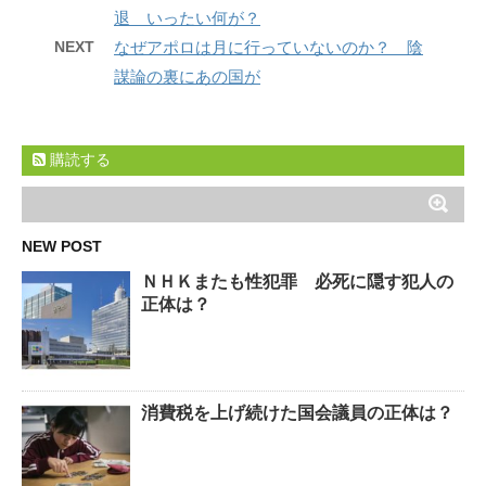
退 いったい何が？
NEXT
なぜアポロは月に行っていないのか？ 陰
謀論の裏にあの国が
購読する
NEW POST
ＮＨＫまたも性犯罪 必死に隠す犯人の
正体は？
消費税を上げ続けた国会議員の正体は？