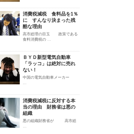
消費税減税 食料品を1％
に すんなり決まった残
酷な理由
高市総理の目玉 政策である
食料消費税の …
ＢＹＤ新型電気自動車
「ラッコ」は絶対に売れ
ない！
中国の電気自動車メーカー
…
消費税減税に反対する本
当の理由 財務省は悪の
組織
悪の組織財務省が 高市総
…