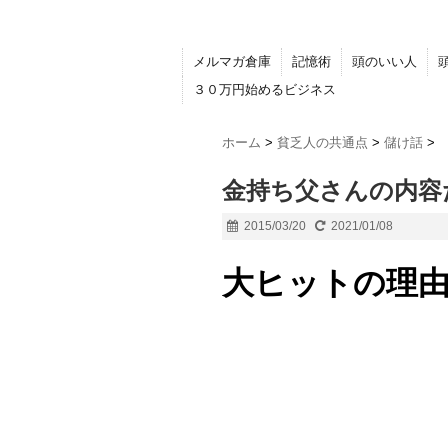
メルマガ倉庫
記憶術
頭のいい人
３０万円始めるビジネス
ホーム
>
貧乏人の共通点
>
儲け話
>
金持ち父さんの内容
2015/03/20
2021/01/08
大ヒットの理