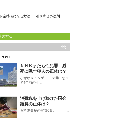
お金持ちになる方法
引き寄せの法則
購読する
 POST
ＮＨＫまたも性犯罪 必
死に隠す犯人の正体は？
なぜかＮＨＫが 今頃になっ
て4年前の性 …
消費税を上げ続けた国会
議員の正体は？
食料消費税の実質0％。 …