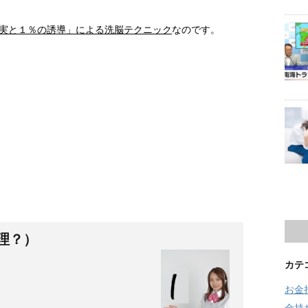
実と１％の誘導」による洗脳テクニック
なのです。
理？）
カテ
お金