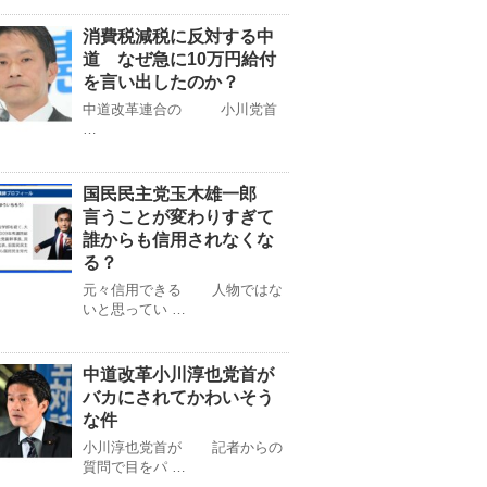
消費税減税に反対する中
道 なぜ急に10万円給付
を言い出したのか？
中道改革連合の 小川党首
…
国民民主党玉木雄一郎
言うことが変わりすぎて
誰からも信用されなくな
る？
元々信用できる 人物ではな
いと思ってい …
中道改革小川淳也党首が
バカにされてかわいそう
な件
小川淳也党首が 記者からの
質問で目をパ …