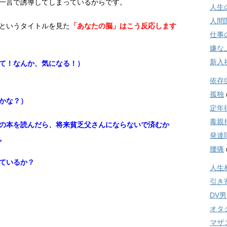
一言で誘導してしまっているからです。
人生
人間
というタイトルを見た
「あなたの脳」はこう反応します
仕事
嫌な
新入
て！なんか、気になる！）
依存
孤独
かな？）
定年
毒親
の本を読んだら、将来貧乏父さんにならないで済むか
発達
。
腰痛
ているか？
人生
引き
DV男
オタ
マザ