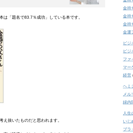
金持
金持
金持
は「題名で83.7％成功」している本です。
金持
金運
ビジ
ビジ
ファ
マー
経営
ヘミ
メル
緑内
人生
考え抜いたものだと思われます。
いじ
ブラ