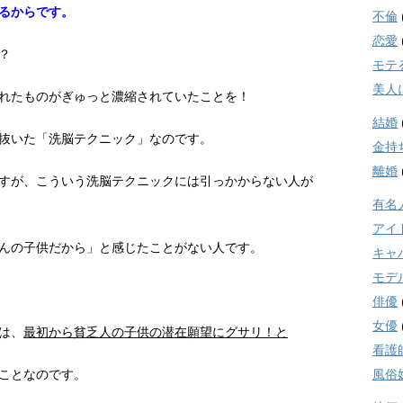
るからです。
不倫
恋愛
？
モテ
美人
れたものがぎゅっと濃縮されていたことを！
結婚
抜いた「洗脳テクニック」なのです。
金持
離婚
すが、こういう洗脳テクニックには引っかからない人が
有名
アイ
んの子供だから」と感じたことがない人です。
キャ
モデ
俳優
女優
は、
最初から貧乏人の子供の潜在願望にグサリ！と
看護
ことなのです。
風俗