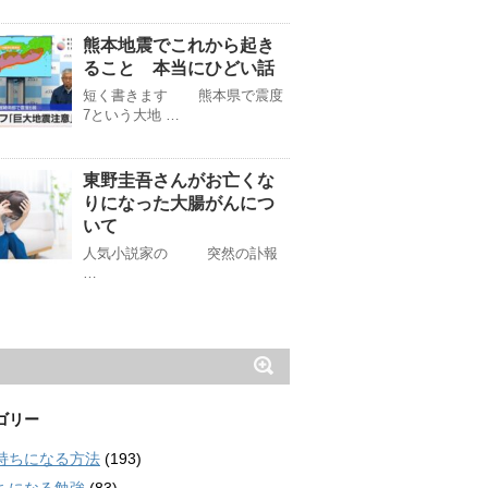
熊本地震でこれから起き
ること 本当にひどい話
短く書きます 熊本県で震度
7という大地 …
東野圭吾さんがお亡くな
りになった大腸がんにつ
いて
人気小説家の 突然の訃報
…
ゴリー
持ちになる方法
(193)