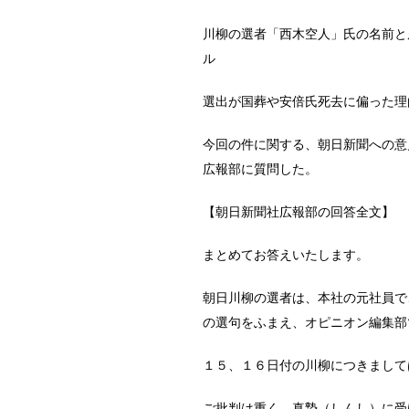
川柳の選者「西木空人」氏の名前と
ル
選出が国葬や安倍氏死去に偏った理
今回の件に関する、朝日新聞への意
広報部に質問した。
【朝日新聞社広報部の回答全文】
まとめてお答えいたします。
朝日川柳の選者は、本社の元社員で
の選句をふまえ、オピニオン編集部
１５、１６日付の川柳につきまして
ご批判は重く、真摯（しんし）に受