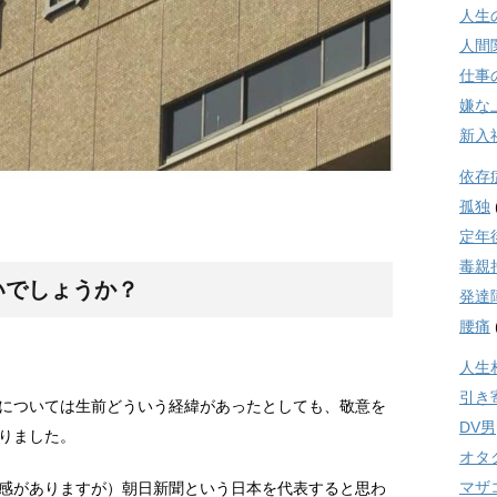
人生
人間
仕事
嫌な
新入
依存
孤独
定年
毒親
いでしょうか？
発達
腰痛
人生
引き
については生前どういう経緯があったとしても、敬意を
DV男
りました。
オタ
マザ
感がありますが）朝日新聞という日本を代表すると思わ