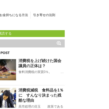
お金持ちになる方法
引き寄せの法則
購読する
 POST
消費税を上げ続けた国会
議員の正体は？
食料消費税の実質0％。 …
消費税減税 食料品を1％
に すんなり決まった残
酷な理由
高市総理の目玉 政策である