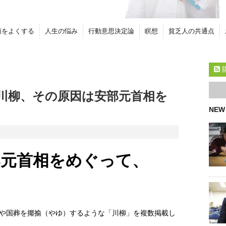
頭をよくする
人生の悩み
行動意思決定論
瞑想
貧乏人の共通点
川柳、その原因は安部元首相を
NEW
部元首相をめぐって、
や国葬を揶揄（やゆ）するような「川柳」を複数掲載し