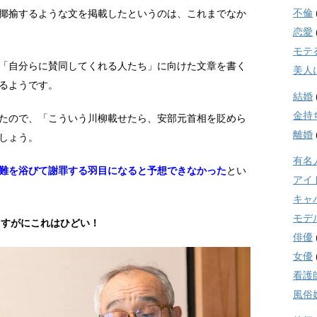
不倫
揶揄するような文を掲載したというのは、これまでなか
恋愛
モテ
「自分らに賛同してくれる人たち」に向けた文章を書く
美人
るようです。
結婚
金持
たので、「こういう川柳載せたら、安部元首相を貶めら
離婚
しょう。
有名
難を浴びて謝罪する羽目になると予想できなかった
とい
アイ
キャ
モデ
さすがにこれはひどい！
俳優
女優
看護
風俗