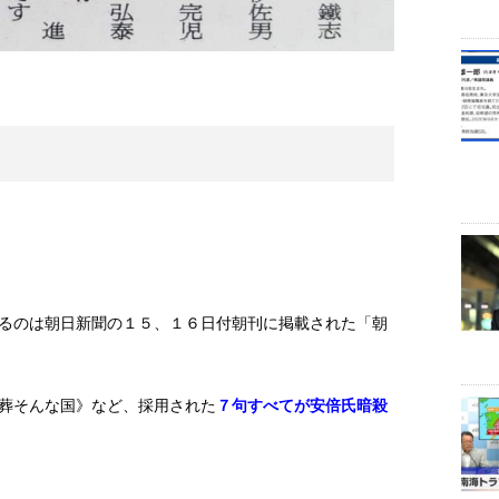
るのは朝日新聞の１５、１６日付朝刊に掲載された「朝
葬そんな国》など、採用された
７句すべてが安倍氏暗殺