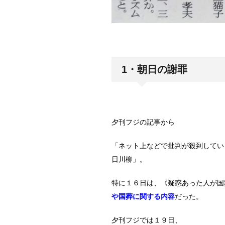
1・朝日の謝罪
夕刊フジの記事から
「ネット上などで批判が殺到してい
日川柳」。
特に１６日は、《疑惑あった人が国
や国葬に関する内容
だった。
夕刊フジでは１９日、