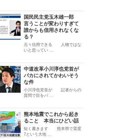
国民民主党玉木雄一郎
言うことが変わりすぎて
誰からも信用されなくな
る？
元々信用できる 人物ではな
いと思ってい …
中道改革小川淳也党首が
バカにされてかわいそう
な件
小川淳也党首が 記者からの
質問で目をパ …
熊本地震でこれから起き
ること 本当にひどい話
短く書きます 熊本県で震度
7という大地 …