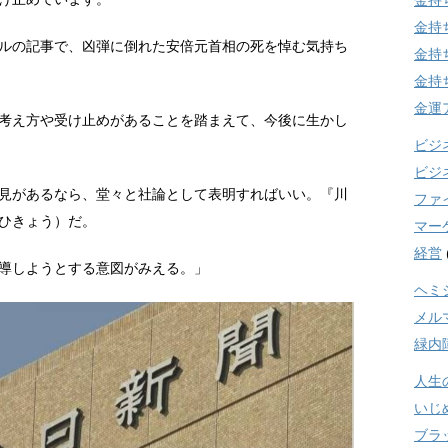
金持
金持
ルの記事で、凶弾に倒れた安倍元首相の死を悼む気持ち
金持
金持
金運
考え方や受け止めがあることを踏まえて、今後に生かし
ビジ
ビジ
見があるなら、堂々と社論として表明すればいい。『川
ファ
ひきょう）だ。
マー
経営
導しようとする意図がみえる。」
ヘミ
メル
緑内
人生
いじ
ブラ