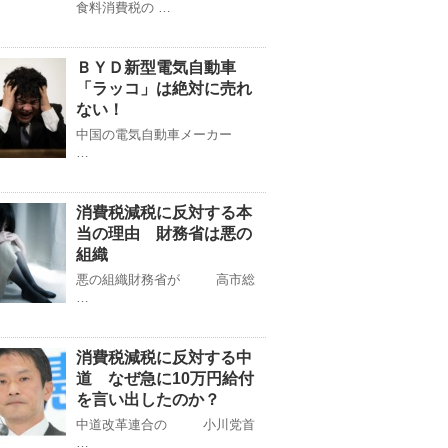
食料消費税の …
ＢＹＤ新型電気自動車
「ラッコ」は絶対に売れ
ない！
中国の電気自動車メーカー
…
消費税減税に反対する本
当の理由 財務省は悪の
組織
悪の組織財務省が 高市総
…
消費税減税に反対する中
道 なぜ急に10万円給付
を言い出したのか？
中道改革連合の 小川党首
…