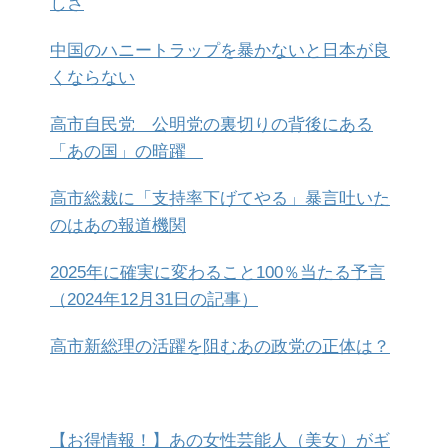
しさ
中国のハニートラップを暴かないと日本が良
くならない
高市自民党 公明党の裏切りの背後にある
「あの国」の暗躍
高市総裁に「支持率下げてやる」暴言吐いた
のはあの報道機関
2025年に確実に変わること100％当たる予言
（2024年12月31日の記事）
高市新総理の活躍を阻むあの政党の正体は？
【お得情報！】あの女性芸能人（美女）がギ