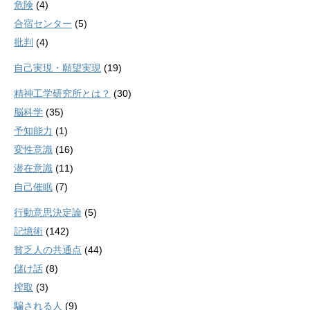
危険
(4)
合宿センター
(5)
批判
(4)
自己実現・願望実現
(19)
精神工学研究所とは？
(30)
脳科学
(35)
予知能力
(1)
変性意識
(16)
潜在意識
(11)
自己催眠
(7)
行動意思決定論
(5)
記憶術
(142)
貧乏人の共通点
(44)
儲け話
(8)
搾取
(3)
騙される人
(9)