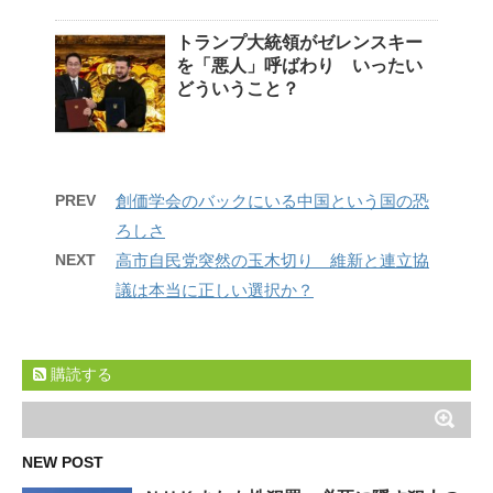
トランプ大統領がゼレンスキー
を「悪人」呼ばわり いったい
どういうこと？
PREV
創価学会のバックにいる中国という国の恐
ろしさ
NEXT
高市自民党突然の玉木切り 維新と連立協
議は本当に正しい選択か？
購読する
NEW POST