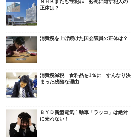
ＮＨＫまたも性犯罪 必死に隠す犯人の
正体は？
消費税を上げ続けた国会議員の正体は？
消費税減税 食料品を1％に すんなり決
まった残酷な理由
ＢＹＤ新型電気自動車「ラッコ」は絶対
に売れない！