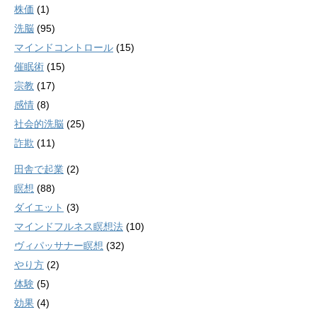
株価
(1)
洗脳
(95)
マインドコントロール
(15)
催眠術
(15)
宗教
(17)
感情
(8)
社会的洗脳
(25)
詐欺
(11)
田舎で起業
(2)
瞑想
(88)
ダイエット
(3)
マインドフルネス瞑想法
(10)
ヴィパッサナー瞑想
(32)
やり方
(2)
体験
(5)
効果
(4)