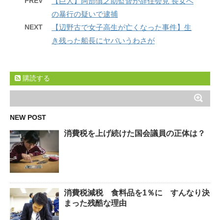
PREV
【巨人】阿部慎之助監督が辞任会見 長女へ
の暴行の疑いで逮捕
NEXT
【辺野古で女子高生が亡くなった事件】生
き残った船長にヤバいうわさが
購読する
NEW POST
消費税を上げ続けた国会議員の正体は？
消費税減税 食料品を1％に すんなり決
まった残酷な理由