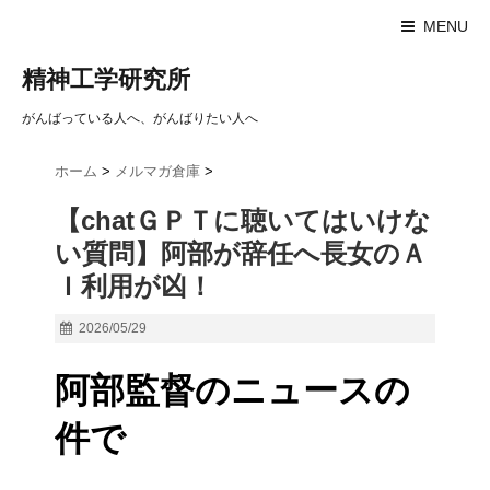
MENU
精神工学研究所
がんばっている人へ、がんばりたい人へ
ホーム
>
メルマガ倉庫
>
【chatＧＰＴに聴いてはいけな
い質問】阿部が辞任へ長女のＡ
Ｉ利用が凶！
2026/05/29
阿部監督のニュースの
件で