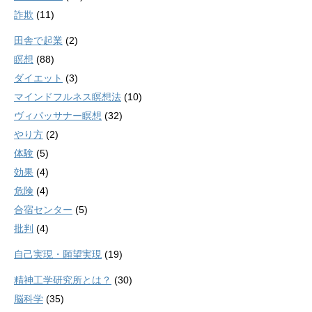
詐欺
(11)
田舎で起業
(2)
瞑想
(88)
ダイエット
(3)
マインドフルネス瞑想法
(10)
ヴィパッサナー瞑想
(32)
やり方
(2)
体験
(5)
効果
(4)
危険
(4)
合宿センター
(5)
批判
(4)
自己実現・願望実現
(19)
精神工学研究所とは？
(30)
脳科学
(35)