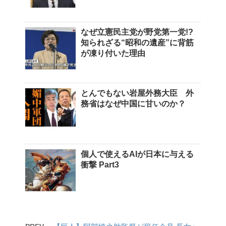
なぜ立憲民主党が野党第一党!?
知られざる“昭和の遺産”に背筋
が凍り付いた理由
とんでもない岩屋外務大臣 外
務省はなぜ中国に甘いのか？
個人で使えるAIが日本に与える
衝撃 Part3