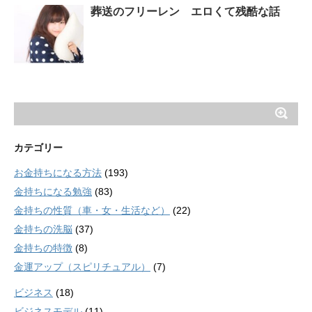
葬送のフリーレン エロくて残酷な話
カテゴリー
お金持ちになる方法
(193)
金持ちになる勉強
(83)
金持ちの性質（車・女・生活など）
(22)
金持ちの洗脳
(37)
金持ちの特徴
(8)
金運アップ（スピリチュアル）
(7)
ビジネス
(18)
ビジネスモデル
(11)