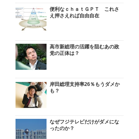
便利なｃｈａｔＧＰＴ これさ
え押さえれば自由自在
高市新総理の活躍を阻むあの政
党の正体は？
岸田総理支持率26％もうダメか
も？
なぜフジテレビだけがダメにな
ったのか？