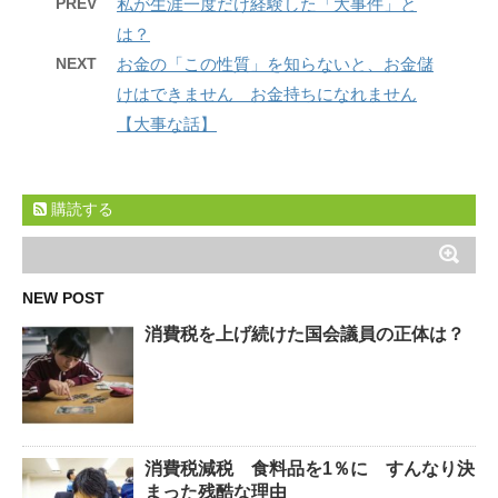
PREV
私が生涯一度だけ経験した「大事件」と
は？
NEXT
お金の「この性質」を知らないと、お金儲
けはできません お金持ちになれません
【大事な話】
購読する
NEW POST
消費税を上げ続けた国会議員の正体は？
消費税減税 食料品を1％に すんなり決
まった残酷な理由