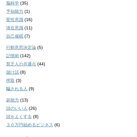
脳科学
(35)
予知能力
(1)
変性意識
(16)
潜在意識
(11)
自己催眠
(7)
行動意思決定論
(5)
記憶術
(142)
貧乏人の共通点
(44)
儲け話
(8)
搾取
(3)
騙される人
(9)
超能力
(13)
頭のいい人
(26)
頭をよくする
(8)
３０万円始めるビジネス
(6)