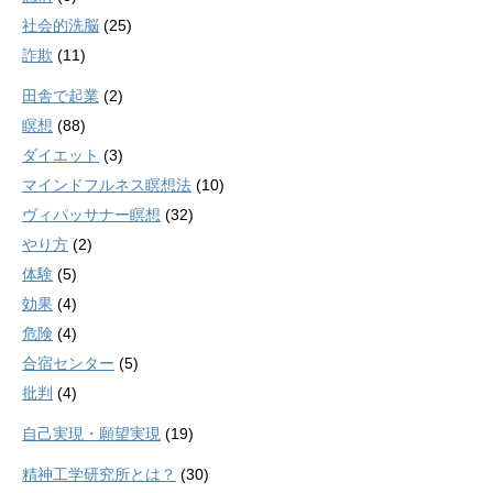
社会的洗脳
(25)
詐欺
(11)
田舎で起業
(2)
瞑想
(88)
ダイエット
(3)
マインドフルネス瞑想法
(10)
ヴィパッサナー瞑想
(32)
やり方
(2)
体験
(5)
効果
(4)
危険
(4)
合宿センター
(5)
批判
(4)
自己実現・願望実現
(19)
精神工学研究所とは？
(30)