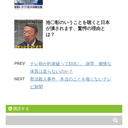
池〇彰のいうことを聴くと日本
が潰されます、驚愕の理由と
は？
PREV
テレ朝が約束破って顔出し、謝罪 傲慢な
体質は直らないのか？
NEXT
那須殺人事件 本当のことを報じないテレ
ビ新聞
購読する