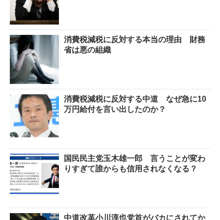
消費税減税に反対する本当の理由 財務
省は悪の組織
消費税減税に反対する中道 なぜ急に10
万円給付を言い出したのか？
国民民主党玉木雄一郎 言うことが変わ
りすぎて誰からも信用されなくなる？
中道改革小川淳也党首がバカにされてか