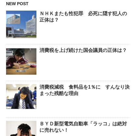
NEW POST
ＮＨＫまたも性犯罪 必死に隠す犯人の
正体は？
消費税を上げ続けた国会議員の正体は？
消費税減税 食料品を1％に すんなり決
まった残酷な理由
ＢＹＤ新型電気自動車「ラッコ」は絶対
に売れない！