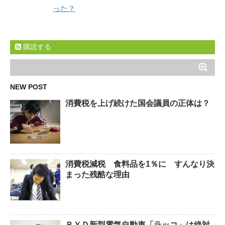
った？
購読する
NEW POST
消費税を上げ続けた国会議員の正体は？
消費税減税 食料品を1％に すんなり決
まった残酷な理由
ＢＹＤ新型電気自動車「ラッコ」は絶対