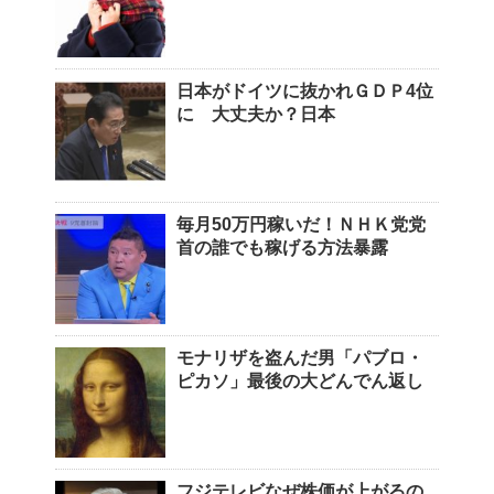
日本がドイツに抜かれＧＤＰ4位
に 大丈夫か？日本
毎月50万円稼いだ！ＮＨＫ党党
首の誰でも稼げる方法暴露
モナリザを盗んだ男「パブロ・
ピカソ」最後の大どんでん返し
フジテレビなぜ株価が上がるの