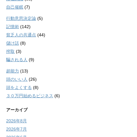
自己催眠
(7)
行動意思決定論
(5)
記憶術
(142)
貧乏人の共通点
(44)
儲け話
(8)
搾取
(3)
騙される人
(9)
超能力
(13)
頭のいい人
(26)
頭をよくする
(8)
３０万円始めるビジネス
(6)
アーカイブ
2026年8月
2026年7月