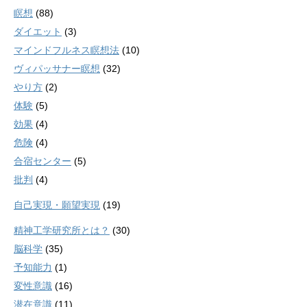
瞑想
(88)
ダイエット
(3)
マインドフルネス瞑想法
(10)
ヴィパッサナー瞑想
(32)
やり方
(2)
体験
(5)
効果
(4)
危険
(4)
合宿センター
(5)
批判
(4)
自己実現・願望実現
(19)
精神工学研究所とは？
(30)
脳科学
(35)
予知能力
(1)
変性意識
(16)
潜在意識
(11)