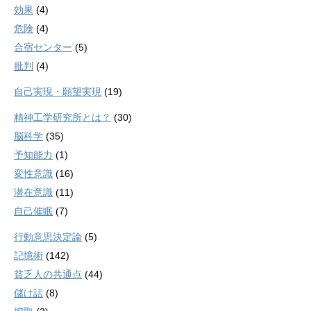
効果
(4)
危険
(4)
合宿センター
(5)
批判
(4)
自己実現・願望実現
(19)
精神工学研究所とは？
(30)
脳科学
(35)
予知能力
(1)
変性意識
(16)
潜在意識
(11)
自己催眠
(7)
行動意思決定論
(5)
記憶術
(142)
貧乏人の共通点
(44)
儲け話
(8)