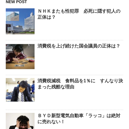
NEW POST
ＮＨＫまたも性犯罪 必死に隠す犯人の
正体は？
消費税を上げ続けた国会議員の正体は？
消費税減税 食料品を1％に すんなり決
まった残酷な理由
ＢＹＤ新型電気自動車「ラッコ」は絶対
に売れない！