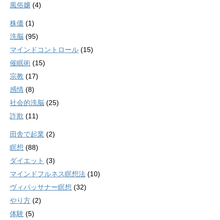
風俗嬢
(4)
株価
(1)
洗脳
(95)
マインドコントロール
(15)
催眠術
(15)
宗教
(17)
感情
(8)
社会的洗脳
(25)
詐欺
(11)
田舎で起業
(2)
瞑想
(88)
ダイエット
(3)
マインドフルネス瞑想法
(10)
ヴィパッサナー瞑想
(32)
やり方
(2)
体験
(5)