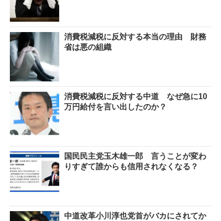
消費税減税に反対する本当の理由 財務
省は悪の組織
消費税減税に反対する中道 なぜ急に10
万円給付を言い出したのか？
国民民主党玉木雄一郎 言うことが変わ
りすぎて誰からも信用されなくなる？
中道改革小川淳也党首がバカにされてか