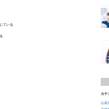
じている
る
カテ
お金