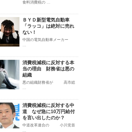
食料消費税の …
ＢＹＤ新型電気自動車
「ラッコ」は絶対に売れ
ない！
中国の電気自動車メーカー
…
消費税減税に反対する本
当の理由 財務省は悪の
組織
悪の組織財務省が 高市総
…
消費税減税に反対する中
道 なぜ急に10万円給付
を言い出したのか？
中道改革連合の 小川党首
…