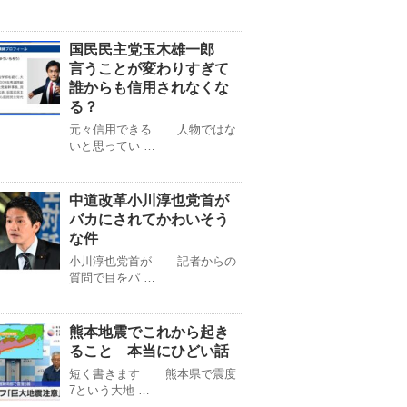
国民民主党玉木雄一郎
言うことが変わりすぎて
誰からも信用されなくな
る？
元々信用できる 人物ではな
いと思ってい …
中道改革小川淳也党首が
バカにされてかわいそう
な件
小川淳也党首が 記者からの
質問で目をパ …
熊本地震でこれから起き
ること 本当にひどい話
短く書きます 熊本県で震度
7という大地 …