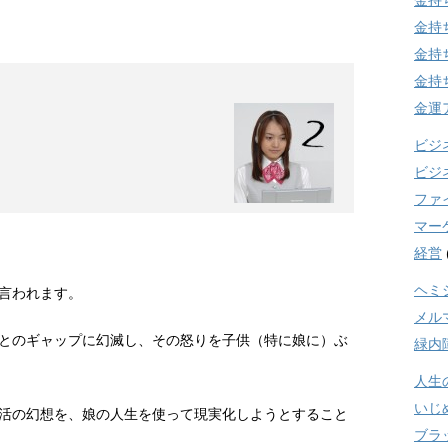
金持
金持
金持
金持
金運
ビジ
ビジ
ファ
マー
経営
ヘミ
言われます。
メル
とのギャップに幻滅し、その怒りを子供（特に娘に）ぶ
緑内
人生
いじ
活の幻想を、娘の人生を使って現実化しようとすること
ブラ