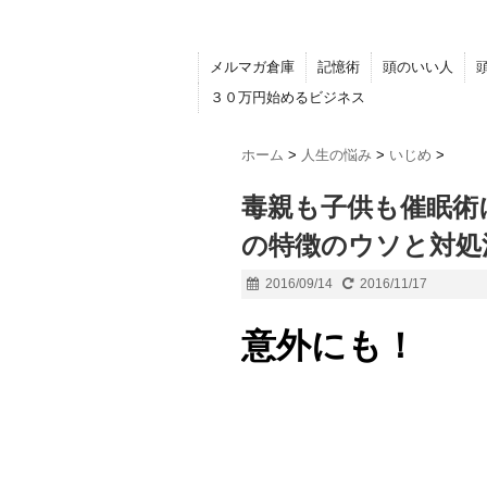
メルマガ倉庫
記憶術
頭のいい人
３０万円始めるビジネス
ホーム
>
人生の悩み
>
いじめ
>
毒親も子供も催眠術
の特徴のウソと対処
2016/09/14
2016/11/17
意外にも！