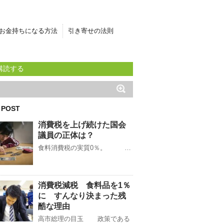
お金持ちになる方法
引き寄せの法則
購読する
 POST
消費税を上げ続けた国会
議員の正体は？
食料消費税の実質0％。 …
消費税減税 食料品を1％
に すんなり決まった残
酷な理由
高市総理の目玉 政策である