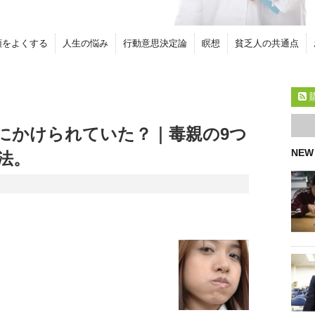
頭をよくする
人生の悩み
行動意思決定論
瞑想
貧乏人の共通点
にかけられていた？｜毒親の9つ
NEW
法。