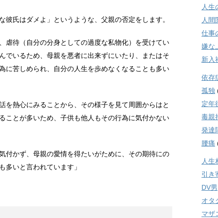
人生
な彼氏はダメよ」というような、父親の否定をします。
人間
仕事
、虐待（自分の分身としての過度な私物化）を受けてい
嫌な
んでいるため、母親を悪者に出来ずにいたり、またはそ
新入
為に苦しめられ、自分の人生を歩めなくなることも多い
依存
孤独
定年
話を熱心にみることから、その様子を見て周囲からはと
毒親
ることが多いため、子供も他人もその行為に気付かない
発達
腰痛
気付かず、母親の愛情を得たいがために、その期待にの
人生
も多いと言われています」
引き
DV男
オタ
マザ