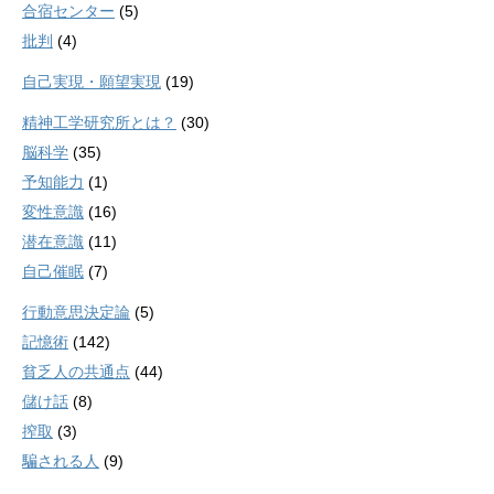
合宿センター
(5)
批判
(4)
自己実現・願望実現
(19)
精神工学研究所とは？
(30)
脳科学
(35)
予知能力
(1)
変性意識
(16)
潜在意識
(11)
自己催眠
(7)
行動意思決定論
(5)
記憶術
(142)
貧乏人の共通点
(44)
儲け話
(8)
搾取
(3)
騙される人
(9)