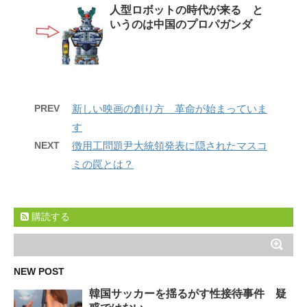
人型ロボットの時代が来る と
いうのは中国のプロパガンダ
PREV
新しい映画の創り方 革命が始まっていま
す
NEXT
徴用工問題尹大統領発表に隠されたマスコ
ミの罠とは？
購読する
NEW POST
韓国サッカーを揺るがす性接待事件 疑