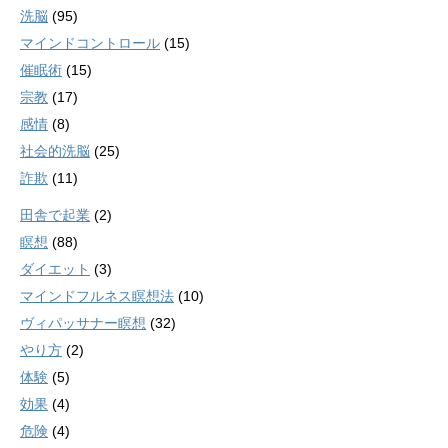
洗脳
(95)
マインドコントロール
(15)
催眠術
(15)
宗教
(17)
感情
(8)
社会的洗脳
(25)
詐欺
(11)
田舎で起業
(2)
瞑想
(88)
ダイエット
(3)
マインドフルネス瞑想法
(10)
ヴィパッサナー瞑想
(32)
やり方
(2)
体験
(5)
効果
(4)
危険
(4)