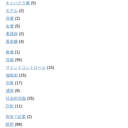
キャバクラ嬢
(5)
モデル
(2)
俳優
(2)
女優
(5)
看護師
(2)
風俗嬢
(4)
株価
(1)
洗脳
(95)
マインドコントロール
(15)
催眠術
(15)
宗教
(17)
感情
(8)
社会的洗脳
(25)
詐欺
(11)
田舎で起業
(2)
瞑想
(88)