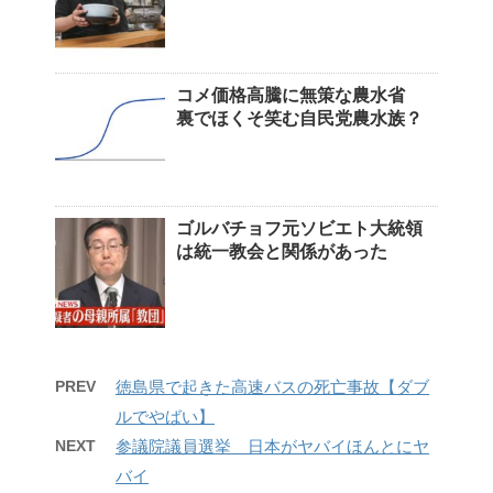
コメ価格高騰に無策な農水省
裏でほくそ笑む自民党農水族？
ゴルバチョフ元ソビエト大統領
は統一教会と関係があった
PREV
徳島県で起きた高速バスの死亡事故【ダブ
ルでやばい】
NEXT
参議院議員選挙 日本がヤバイほんとにヤ
バイ