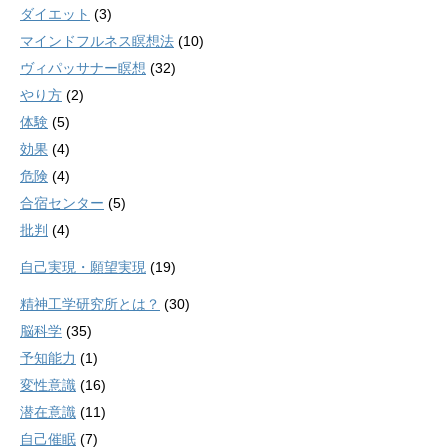
ダイエット
(3)
マインドフルネス瞑想法
(10)
ヴィパッサナー瞑想
(32)
やり方
(2)
体験
(5)
効果
(4)
危険
(4)
合宿センター
(5)
批判
(4)
自己実現・願望実現
(19)
精神工学研究所とは？
(30)
脳科学
(35)
予知能力
(1)
変性意識
(16)
潜在意識
(11)
自己催眠
(7)