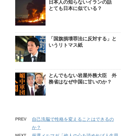
日本人の知らないイランの話
とても日本に似ている？
「国旗損壊罪法に反対する」と
いうリトマス紙
とんでもない岩屋外務大臣 外
務省はなぜ中国に甘いのか？
PREV
自己洗脳で性格を変えることはできるの
か？
NEXT
厳選メルマガ「他人の心を読めれば人生思