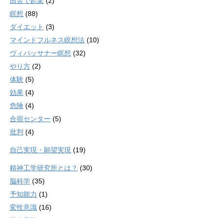
田舎で起業
(2)
瞑想
(88)
ダイエット
(3)
マインドフルネス瞑想法
(10)
ヴィパッサナー瞑想
(32)
やり方
(2)
体験
(5)
効果
(4)
危険
(4)
合宿センター
(5)
批判
(4)
自己実現・願望実現
(19)
精神工学研究所とは？
(30)
脳科学
(35)
予知能力
(1)
変性意識
(16)