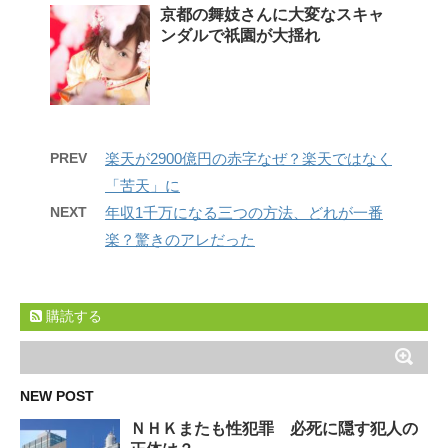
京都の舞妓さんに大変なスキャ
ンダルで祇園が大揺れ
PREV
楽天が2900億円の赤字なぜ？楽天ではなく
「苦天」に
NEXT
年収1千万になる三つの方法、どれが一番
楽？驚きのアレだった
購読する
NEW POST
ＮＨＫまたも性犯罪 必死に隠す犯人の