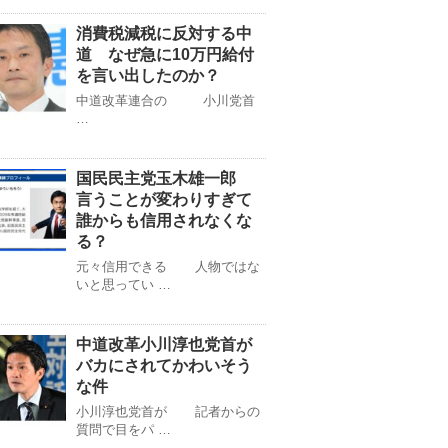
消費税減税に反対する中
道 なぜ急に10万円給付
を言い出したのか？
中道改革連合の 小川党首
…
国民民主党玉木雄一郎
言うことが変わりすぎて
誰からも信用されなくな
る？
元々信用できる 人物ではな
いと思ってい …
中道改革小川淳也党首が
バカにされてかわいそう
な件
小川淳也党首が 記者からの
質問で目をパ …