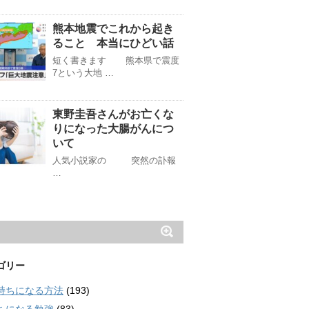
熊本地震でこれから起き
ること 本当にひどい話
短く書きます 熊本県で震度
7という大地 …
東野圭吾さんがお亡くな
りになった大腸がんにつ
いて
人気小説家の 突然の訃報
…
ゴリー
持ちになる方法
(193)