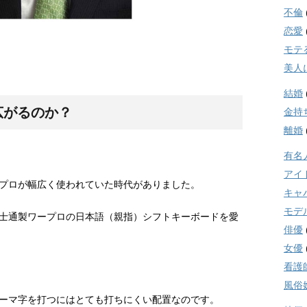
不倫
恋愛
モテ
美人
結婚
広がるのか？
金持
離婚
有名
アイ
プロが幅広く使われていた時代がありました。
キャ
モデ
士通製ワープロの日本語（親指）シフトキーボードを愛
俳優
女優
看護
風俗
ーマ字を打つにはとても打ちにくい配置なのです。