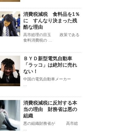
消費税減税 食料品を1％
に すんなり決まった残
酷な理由
高市総理の目玉 政策である
食料消費税の …
ＢＹＤ新型電気自動車
「ラッコ」は絶対に売れ
ない！
中国の電気自動車メーカー
…
消費税減税に反対する本
当の理由 財務省は悪の
組織
悪の組織財務省が 高市総
…