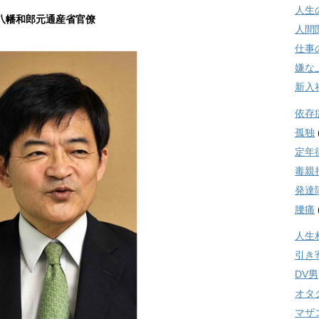
人生
八幡和郎元通産省官僚
人間
仕事
嫌な
新入
依存
孤独
定年
毒親
発達
腰痛
人生
引き
DV男
オタ
マザ