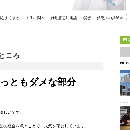
頭をよくする
人生の悩み
行動意思決定論
瞑想
貧乏人の共通点
ところ
NEW
もっともダメな部分
激しいです。
証の統合を急ぐことで、人気を落としています。