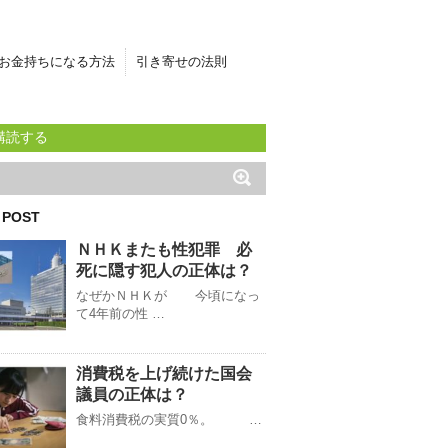
お金持ちになる方法
引き寄せの法則
購読する
 POST
ＮＨＫまたも性犯罪 必
死に隠す犯人の正体は？
なぜかＮＨＫが 今頃になっ
て4年前の性 …
消費税を上げ続けた国会
議員の正体は？
食料消費税の実質0％。 …