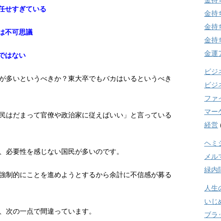
金持
に任せすぎている
金持
金持
は不可思議
金持
金運
ではない
ビジ
が多いというべきか？東大卒でもバカはいるというべき
ビジ
ファ
マー
民はだまって官僚や政治家に従えばいい」と言っている
経営
ヘミ
、必要性を感じない国民が多いのです。
メル
緑内
強制的にことを進めようとするから余計に不信感が募る
人生
いじ
、次の一点で間違っています。
ブラ