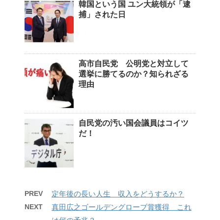
韓国という国 ユン大統領が「逮
捕」された日
高市自民党 公明党と対立して
選挙に勝てるのか？知られざる
理由
自民党の汚い国会議員はコイツ
だ！
PREV
定年後の長い人生 収入をどうするか？
NEXT
真田広之ゴールデングローブ賞獲得 これ