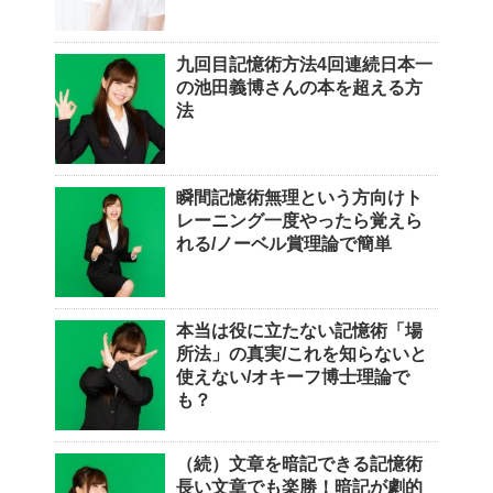
九回目記憶術方法4回連続日本一
の池田義博さんの本を超える方
法
瞬間記憶術無理という方向けト
レーニング一度やったら覚えら
れる/ノーベル賞理論で簡単
本当は役に立たない記憶術「場
所法」の真実/これを知らないと
使えない/オキーフ博士理論で
も？
（続）文章を暗記できる記憶術
長い文章でも楽勝！暗記が劇的