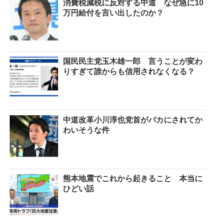
消費税減税に反対する中道 なぜ急に10
万円給付を言い出したのか？
国民民主党玉木雄一郎 言うことが変わ
りすぎて誰からも信用されなくなる？
中道改革小川淳也党首がバカにされてか
わいそうな件
熊本地震でこれから起きること 本当に
ひどい話