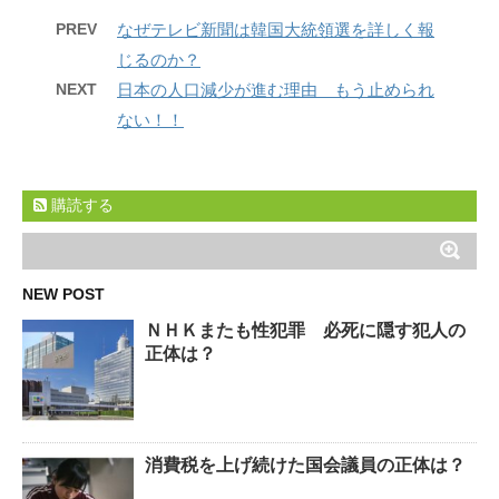
PREV
なぜテレビ新聞は韓国大統領選を詳しく報
じるのか？
NEXT
日本の人口減少が進む理由 もう止められ
ない！！
購読する
NEW POST
ＮＨＫまたも性犯罪 必死に隠す犯人の
正体は？
消費税を上げ続けた国会議員の正体は？