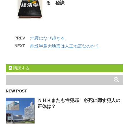
る 秘訣
PREV
地震はなぜ起きる
NEXT
能登半島大地震は人工地震なのか？
購読する
NEW POST
ＮＨＫまたも性犯罪 必死に隠す犯人の
正体は？