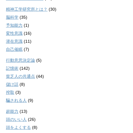
精神工学研究所とは？
(30)
脳科学
(35)
予知能力
(1)
変性意識
(16)
潜在意識
(11)
自己催眠
(7)
行動意思決定論
(5)
記憶術
(142)
貧乏人の共通点
(44)
儲け話
(8)
搾取
(3)
騙される人
(9)
超能力
(13)
頭のいい人
(26)
頭をよくする
(8)