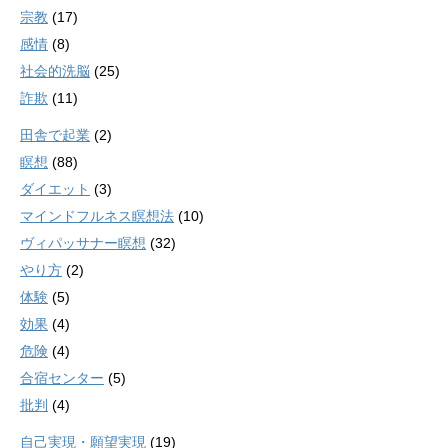
宗教
(17)
感情
(8)
社会的洗脳
(25)
詐欺
(11)
田舎で起業
(2)
瞑想
(88)
ダイエット
(3)
マインドフルネス瞑想法
(10)
ヴィパッサナー瞑想
(32)
やり方
(2)
体験
(5)
効果
(4)
危険
(4)
合宿センター
(5)
批判
(4)
自己実現・願望実現
(19)