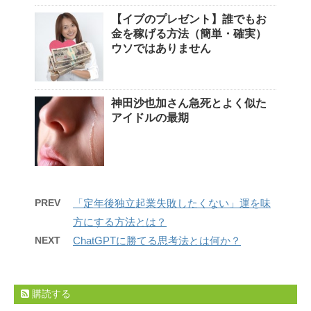
【イブのプレゼント】誰でもお
金を稼げる方法（簡単・確実）
ウソではありません
神田沙也加さん急死とよく似た
アイドルの最期
PREV
「定年後独立起業失敗したくない」運を味
方にする方法とは？
NEXT
ChatGPTに勝てる思考法とは何か？
購読する