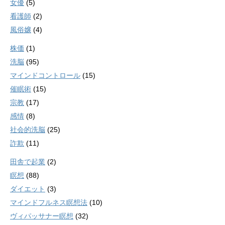
女優
(5)
看護師
(2)
風俗嬢
(4)
株価
(1)
洗脳
(95)
マインドコントロール
(15)
催眠術
(15)
宗教
(17)
感情
(8)
社会的洗脳
(25)
詐欺
(11)
田舎で起業
(2)
瞑想
(88)
ダイエット
(3)
マインドフルネス瞑想法
(10)
ヴィパッサナー瞑想
(32)