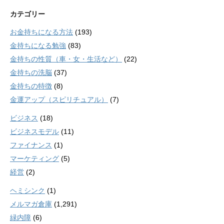
カテゴリー
お金持ちになる方法
(193)
金持ちになる勉強
(83)
金持ちの性質（車・女・生活など）
(22)
金持ちの洗脳
(37)
金持ちの特徴
(8)
金運アップ（スピリチュアル）
(7)
ビジネス
(18)
ビジネスモデル
(11)
ファイナンス
(1)
マーケティング
(5)
経営
(2)
ヘミシンク
(1)
メルマガ倉庫
(1,291)
緑内障
(6)