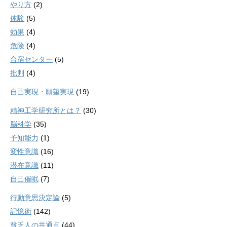
やり方
(2)
体験
(5)
効果
(4)
危険
(4)
合宿センター
(5)
批判
(4)
自己実現・願望実現
(19)
精神工学研究所とは？
(30)
脳科学
(35)
予知能力
(1)
変性意識
(16)
潜在意識
(11)
自己催眠
(7)
行動意思決定論
(5)
記憶術
(142)
貧乏人の共通点
(44)