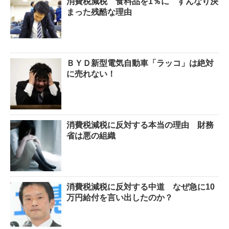
消費税減税 食料品を1％に すんなり決
まった残酷な理由
ＢＹＤ新型電気自動車「ラッコ」は絶対
に売れない！
消費税減税に反対する本当の理由 財務
省は悪の組織
消費税減税に反対する中道 なぜ急に10
万円給付を言い出したのか？